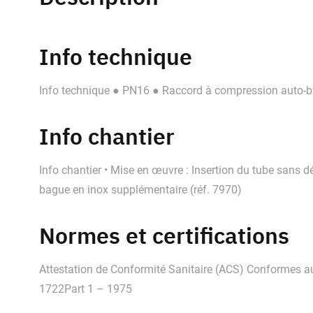
Info technique
Info technique ● PN16 ● Raccord à compression auto-
Info chantier
Info chantier • Mise en œuvre : Insertion du tube sans
bague en inox supplémentaire (réf. 7970)
Normes et certifications
Attestation de Conformité Sanitaire (ACS) Conformes 
1722Part 1 – 1975