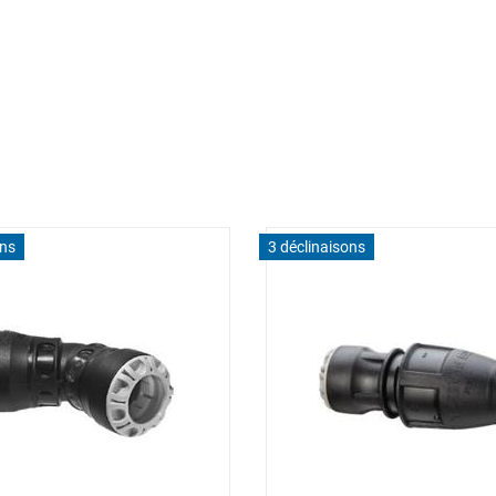
ons
3 déclinaisons