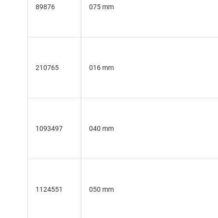
89876
075 mm
210765
016 mm
1093497
040 mm
1124551
050 mm