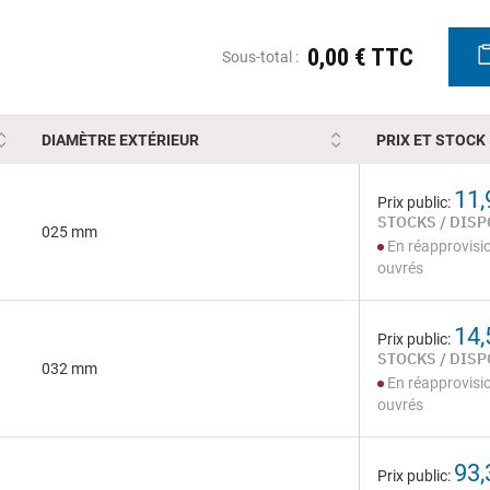
0,00 € TTC
Sous-total :
DIAMÈTRE EXTÉRIEUR
PRIX ET STOCK
11,
Prix public:
STOCKS / DISP
025 mm
En réapprovisi
ouvrés
14,
Prix public:
STOCKS / DISP
032 mm
En réapprovisi
ouvrés
93,
Prix public: