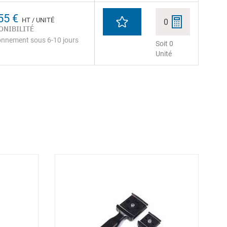
55 €
HT / UNITÉ
0
ONIBILITÉ
onnement sous 6-10 jours
Soit 0
Unité