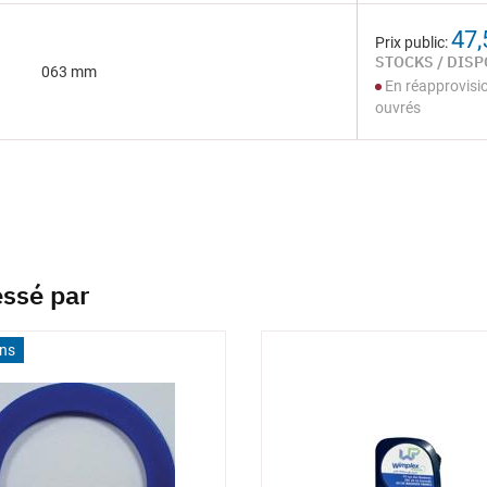
47,
Prix public:
STOCKS / DISP
063 mm
En réapprovisi
ouvrés
essé par
ons