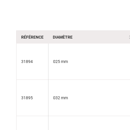
of
the
images
gallery
RÉFÉRENCE
DIAMÈTRE
31894
025 mm
31895
032 mm