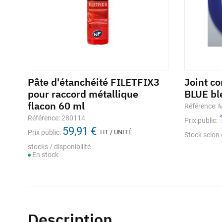
Pâte d'étanchéité FILETFIX3
Joint c
pour raccord métallique
BLUE bl
flacon 60 ml
Référence:
Référence: 280114
Prix public:
59,91 €
Prix public:
HT / UNITÉ
Stock selon 
stocks / disponibilité
En stock
Description