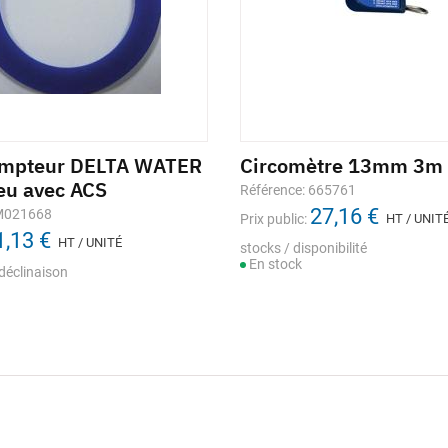
ompteur DELTA WATER
Circomètre 13mm 3m
eu avec ACS
Référence: 665761
27,16 €
 M021668
Prix public:
HT / UNIT
1,13 €
HT / UNITÉ
stocks / disponibilité
En stock
déclinaison