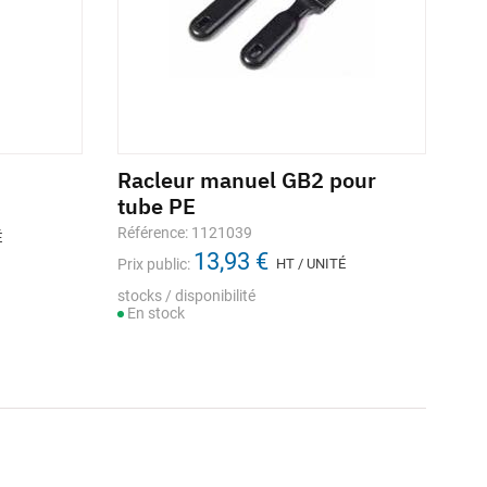
Racleur manuel GB2 pour
tube PE
Référence: 1121039
É
13,93 €
Prix public:
HT / UNITÉ
stocks / disponibilité
En stock