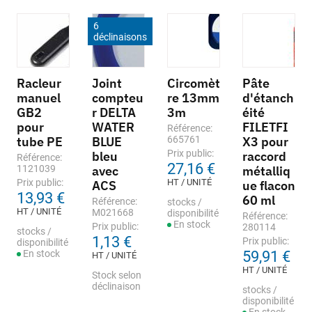
6
déclinaisons
Racleur
Joint
Circomèt
Pâte
manuel
compteu
re 13mm
d'étanch
GB2
r DELTA
3m
éité
pour
WATER
FILETFI
Référence:
tube PE
BLUE
665761
X3 pour
Prix public:
bleu
raccord
Référence:
27,16 €
1121039
avec
métalliq
Prix public:
HT / UNITÉ
ACS
ue flacon
13,93 €
60 ml
Référence:
stocks /
HT / UNITÉ
M021668
disponibilité
Référence:
En stock
Prix public:
280114
stocks /
1,13 €
Prix public:
disponibilité
En stock
59,91 €
HT / UNITÉ
HT / UNITÉ
Stock selon
déclinaison
stocks /
disponibilité