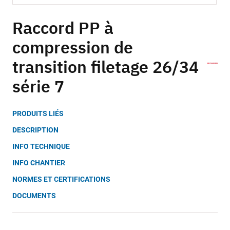
Skip
to
Raccord PP à
the
compression de
beginning
of
transition filetage 26/34
the
images
série 7
gallery
PRODUITS LIÉS
DESCRIPTION
INFO TECHNIQUE
INFO CHANTIER
NORMES ET CERTIFICATIONS
DOCUMENTS