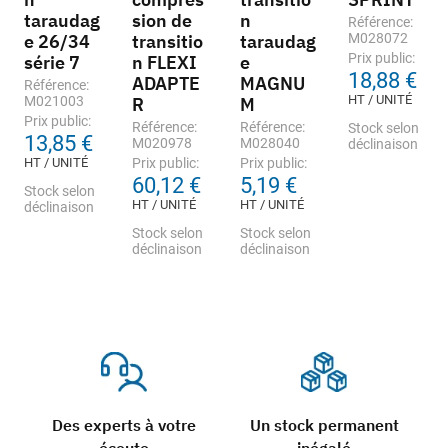
taraudag
sion de
n
Référence:
e 26/34
transitio
taraudag
M028072
Prix public:
série 7
n FLEXI
e
18,88 €
ADAPTE
MAGNU
Référence:
HT / UNITÉ
M021003
R
M
Prix public:
Référence:
Référence:
Stock selon
13,85 €
M020978
M028040
déclinaison
HT / UNITÉ
Prix public:
Prix public:
60,12 €
5,19 €
Stock selon
HT / UNITÉ
HT / UNITÉ
déclinaison
Stock selon
Stock selon
déclinaison
déclinaison
Des experts à votre
Un stock permanent