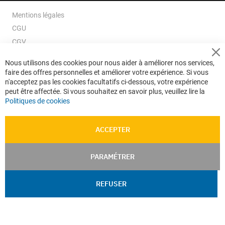
Mentions légales
CGU
CGV
CGV e-ccommerce
Cl
Nous utilisons des cookies pour nous aider à améliorer nos services,
Co
Données personnelles
faire des offres personnelles et améliorer votre expérience. Si vous
Ba
Confidentialité
n'acceptez pas les cookies facultatifs ci-dessous, votre expérience
peut être affectée. Si vous souhaitez en savoir plus, veuillez lire la
Plan du site
Politiques de cookies
ACCEPTER
PARAMÉTRER
REFUSER