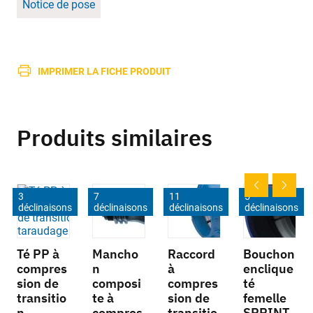
Notice de pose
IMPRIMER LA FICHE PRODUIT
Produits similaires
3
7
11
5
déclinaisons
déclinaisons
déclinaisons
déclinaisons
Té PP à
Mancho
Raccord
Bouchon
compres
n
à
enclique
sion de
composi
compres
té
transitio
te à
sion de
femelle
n
compres
transitio
SPRINT