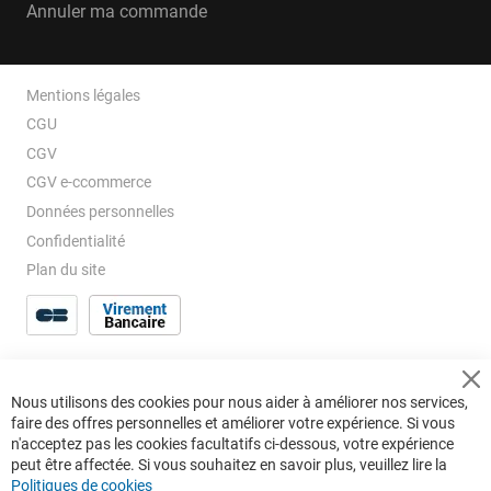
Annuler ma commande
Mentions légales
CGU
CGV
CGV e-ccommerce
Données personnelles
Confidentialité
Plan du site
Cl
Nous utilisons des cookies pour nous aider à améliorer nos services,
Co
faire des offres personnelles et améliorer votre expérience. Si vous
Ba
n'acceptez pas les cookies facultatifs ci-dessous, votre expérience
peut être affectée. Si vous souhaitez en savoir plus, veuillez lire la
Politiques de cookies