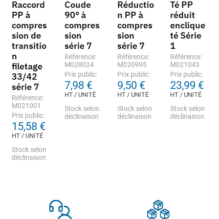
Raccord
Coude
Réductio
Té PP
PP à
90° à
n PP à
réduit
compres
compres
compres
enclique
sion de
sion
sion
té Série
transitio
série 7
série 7
1
n
Référence:
Référence:
Référence:
filetage
M028024
M020995
M021043
Prix public:
Prix public:
Prix public:
33/42
7,98 €
9,50 €
23,99 €
série 7
HT / UNITÉ
HT / UNITÉ
HT / UNITÉ
Référence:
M021001
Stock selon
Stock selon
Stock selon
Prix public:
déclinaison
déclinaison
déclinaison
15,58 €
HT / UNITÉ
Stock selon
déclinaison