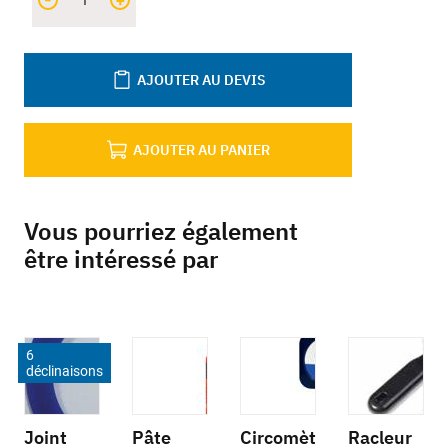
+
AJOUTER AU DEVIS
AJOUTER AU PANIER
Vous pourriez également
être intéressé par
6
déclinaisons
Joint
Pâte
Circomèt
Racleur