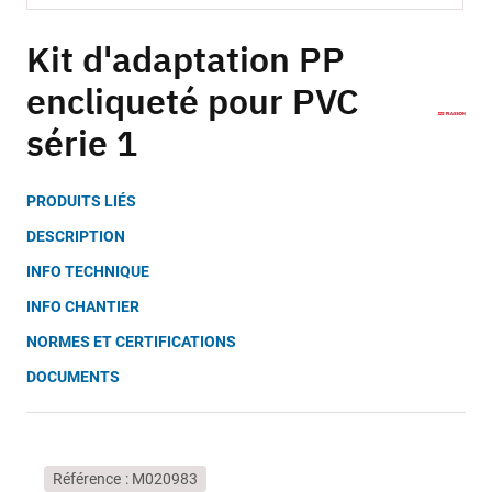
Skip
to
Kit d'adaptation PP
the
encliqueté pour PVC
beginning
of
série 1
the
images
gallery
PRODUITS LIÉS
DESCRIPTION
INFO TECHNIQUE
INFO CHANTIER
NORMES ET CERTIFICATIONS
DOCUMENTS
Référence
M020983