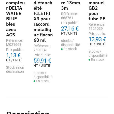
compteu
d'étanch
re 13mm
manuel
r DELTA
éité
3m
GB2
WATER
FILETFI
pour
Référence:
BLUE
X3 pour
665761
tube PE
Prix public:
bleu
raccord
Référence:
27,16 €
avec
métalliq
1121039
HT / UNITÉ
Prix public:
ACS
ue flacon
13,93 €
60 ml
Référence:
stocks /
HT / UNITÉ
M021668
disponibilité
Référence:
En stock
Prix public:
280114
stocks /
1,13 €
Prix public:
disponibilité
59,91 €
En stock
HT / UNITÉ
HT / UNITÉ
Stock selon
déclinaison
stocks /
disponibilité
En stock