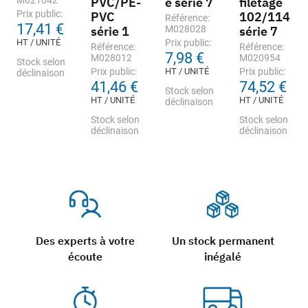
M021042
PVC/PE-
e série 7
filetage
Prix public:
PVC
102/114
Référence:
17,41 €
série 1
M028028
série 7
HT / UNITÉ
Prix public:
Référence:
Référence:
7,98 €
M028012
M020954
Stock selon
Prix public:
HT / UNITÉ
Prix public:
déclinaison
41,46 €
74,52 €
Stock selon
HT / UNITÉ
HT / UNITÉ
déclinaison
Stock selon
Stock selon
déclinaison
déclinaison
Des experts à votre
Un stock permanent
écoute
inégalé