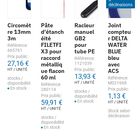
déclinaisons
Circomèt
Pâte
Racleur
Joint
re 13mm
d'étanch
manuel
compteu
3m
éité
GB2
r DELTA
FILETFI
pour
WATER
Référence:
665761
X3 pour
tube PE
BLUE
Prix public:
raccord
bleu
Référence:
27,16 €
métalliq
1121039
avec
HT / UNITÉ
Prix public:
ue flacon
ACS
13,93 €
60 ml
Référence:
stocks /
HT / UNITÉ
M021668
disponibilité
Référence:
En stock
Prix public:
280114
stocks /
1,13 €
Prix public:
disponibilité
59,91 €
En stock
HT / UNITÉ
HT / UNITÉ
Stock selon
déclinaison
stocks /
disponibilité
En stock