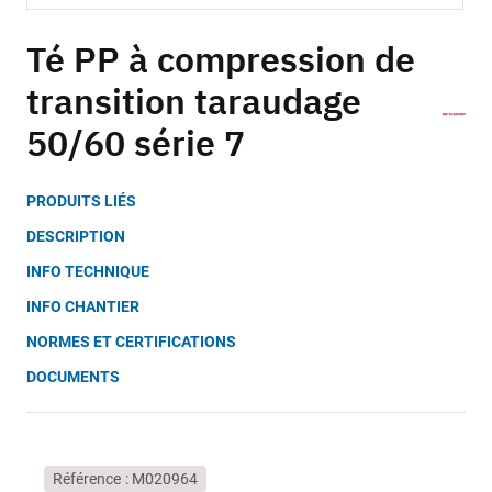
Skip
to
Té PP à compression de
the
transition taraudage
beginning
of
50/60 série 7
the
images
gallery
PRODUITS LIÉS
DESCRIPTION
INFO TECHNIQUE
INFO CHANTIER
NORMES ET CERTIFICATIONS
DOCUMENTS
Référence
M020964