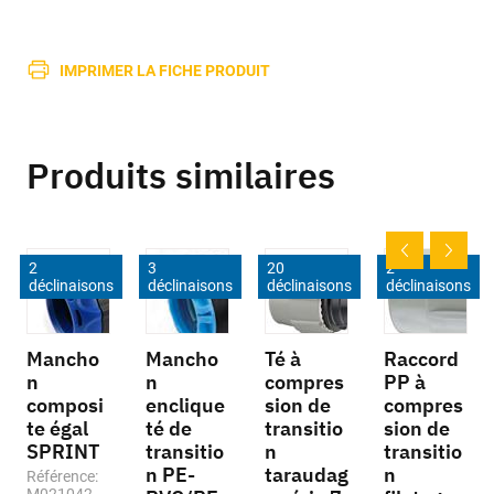
IMPRIMER LA FICHE PRODUIT
Produits similaires
2
3
20
2
déclinaisons
déclinaisons
déclinaisons
déclinaisons
Mancho
Mancho
Té à
Raccord
n
n
compres
PP à
composi
enclique
sion de
compres
te égal
té de
transitio
sion de
SPRINT
transitio
n
transitio
n PE-
taraudag
n
Référence: