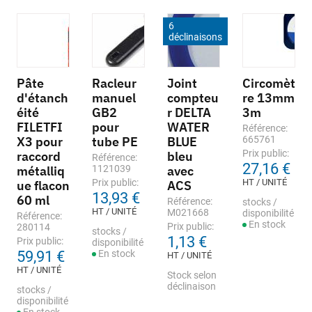
6
déclinaisons
Pâte
Racleur
Joint
Circomèt
d'étanch
manuel
compteu
re 13mm
éité
GB2
r DELTA
3m
FILETFI
pour
WATER
Référence:
X3 pour
tube PE
BLUE
665761
Prix public:
raccord
bleu
Référence:
27,16 €
métalliq
1121039
avec
Prix public:
HT / UNITÉ
ue flacon
ACS
13,93 €
60 ml
Référence:
stocks /
HT / UNITÉ
M021668
disponibilité
Référence:
En stock
Prix public:
280114
stocks /
1,13 €
Prix public:
disponibilité
59,91 €
En stock
HT / UNITÉ
HT / UNITÉ
Stock selon
déclinaison
stocks /
disponibilité