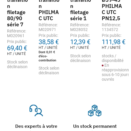
n
n
n
PHILMA
filetage
PHILMA
filetage
C UTC
80/90
C UTC
série 1
PN12,5
série 7
Référence:
Référence:
Référence:
M020971
M028052
1134572
Référence:
Prix public:
Prix public:
Prix public:
M020961
38,58 €
12,39 €
111,98 €
Prix public:
69,40 €
HT / UNITÉ
HT / UNITÉ
HT / UNITÉ
Dont 0,01 €
HT / UNITÉ
Stock selon
stocks /
d'éco-
contribution
déclinaison
disponibilité
Stock selon
En
déclinaison
Stock selon
réapprovisionn
déclinaison
sous 6-10 jours
ouvrés
Des experts à votre
Un stock permanent