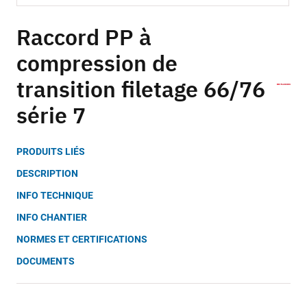
Skip
to
Raccord PP à
the
compression de
beginning
of
transition filetage 66/76
the
images
série 7
gallery
PRODUITS LIÉS
DESCRIPTION
INFO TECHNIQUE
INFO CHANTIER
NORMES ET CERTIFICATIONS
DOCUMENTS