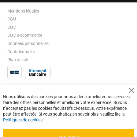
Mentions légales
CGU
CGV
CGV e-ccommerce
Données personnelles
Confidentialité
Plan du site
Cl
Nous utilisons des cookies pour nous aider à améliorer nos services,
Co
faire des offres personnelles et améliorer votre expérience. Si vous
Ba
n'acceptez pas les cookies facultatifs ci-dessous, votre expérience
peut être affectée. Si vous souhaitez en savoir plus, veuillez lire la
Politiques de cookies