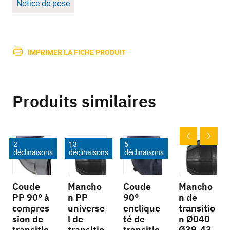
Notice de pose
IMPRIMER LA FICHE PRODUIT
Produits similaires
2
13
5
déclinaisons
déclinaisons
déclinaisons
Coude
Mancho
Coude
Mancho
PP 90° à
n PP
90°
n de
compres
universe
enclique
transitio
sion de
l de
té de
n Ø040
transitio
transitio
transitio
Ø39-43