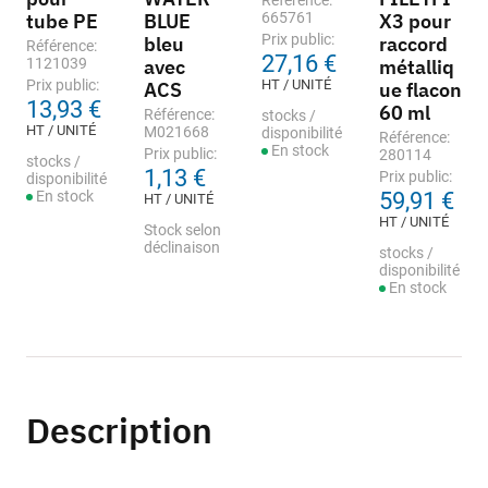
Référence:
tube PE
BLUE
665761
X3 pour
Prix public:
bleu
raccord
Référence:
27,16 €
1121039
avec
métalliq
Prix public:
HT / UNITÉ
ACS
ue flacon
13,93 €
60 ml
Référence:
stocks /
HT / UNITÉ
M021668
disponibilité
Référence:
En stock
Prix public:
280114
stocks /
1,13 €
Prix public:
disponibilité
En stock
59,91 €
HT / UNITÉ
HT / UNITÉ
Stock selon
déclinaison
stocks /
disponibilité
En stock
Description