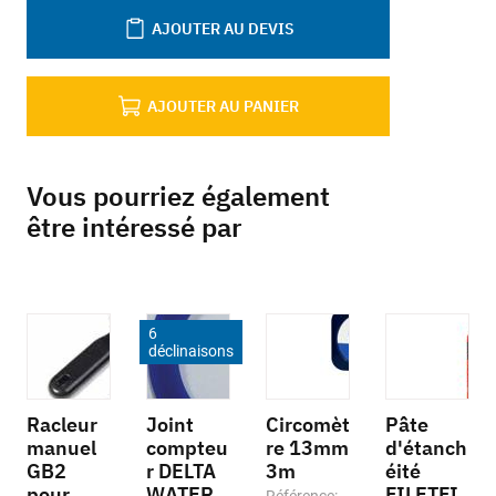
AJOUTER AU DEVIS
AJOUTER AU PANIER
Vous pourriez également
être intéressé par
6
déclinaisons
Racleur
Joint
Circomèt
Pâte
manuel
compteu
re 13mm
d'étanch
GB2
r DELTA
3m
éité
pour
WATER
FILETFI