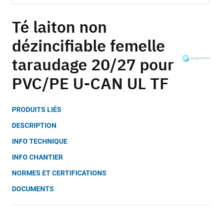
Skip
to
Té laiton non
the
dézincifiable femelle
beginning
of
taraudage 20/27 pour
the
images
PVC/PE U-CAN UL TF
gallery
PRODUITS LIÉS
DESCRIPTION
INFO TECHNIQUE
INFO CHANTIER
NORMES ET CERTIFICATIONS
DOCUMENTS