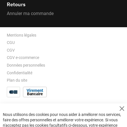
Retours
Annuler ma commande
Mentions légales
CGU
CGV
CGV e-ccommerce
Données personnelles
Confidentialité
Plan du site
Cl
Nous utilisons des cookies pour nous aider à améliorer nos services,
Co
faire des offres personnelles et améliorer votre expérience. Si vous
Ba
n'acceptez pas les cookies facultatifs ci-dessous, votre expérience