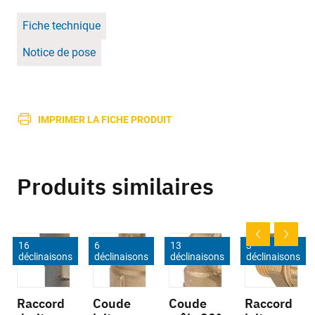
Fiche technique
Notice de pose
IMPRIMER LA FICHE PRODUIT
Produits similaires
16
6
13
3
déclinaisons
déclinaisons
déclinaisons
déclinaisons
Raccord
Coude
Coude
Raccord