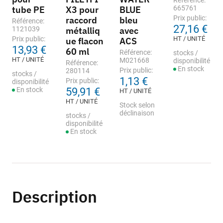
Référence:
tube PE
X3 pour
BLUE
665761
Prix public:
raccord
bleu
Référence:
27,16 €
1121039
métalliq
avec
Prix public:
HT / UNITÉ
ue flacon
ACS
13,93 €
60 ml
Référence:
stocks /
HT / UNITÉ
M021668
disponibilité
Référence:
En stock
Prix public:
280114
stocks /
1,13 €
Prix public:
disponibilité
En stock
59,91 €
HT / UNITÉ
HT / UNITÉ
Stock selon
déclinaison
stocks /
disponibilité
En stock
Description