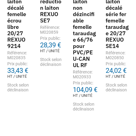
laiton
réductio
laiton
laiton
décalé
n laiton
non
décalé
femelle
REXUO
dézincifi
série fer
écrou
SE7
able
femelle
libre
femelle
taraudag
Référence:
20/27
M020859
taraudag
e 20/27
Prix public:
REXUO
e 66/76
REXUO
28,39 €
9214
pour
SE14
HT / UNITÉ
PVC/PE
Référence:
Référence:
M020835
U-CAN
M020850
Stock selon
Prix public:
Prix public:
UL RF
déclinaison
33,43 €
24,02 €
Référence:
HT / UNITÉ
HT / UNITÉ
M020933
Prix public:
Stock selon
Stock selon
104,09 €
déclinaison
déclinaison
HT / UNITÉ
Stock selon
déclinaison