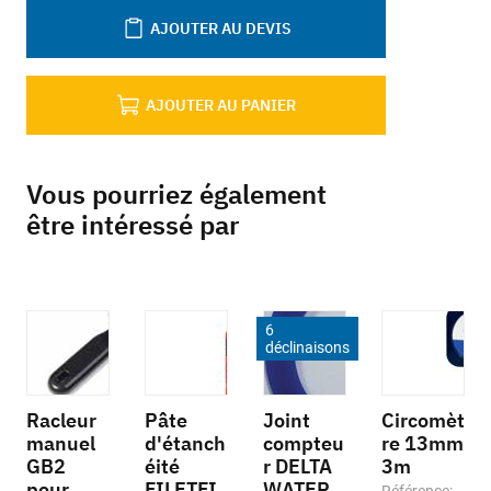
AJOUTER AU DEVIS
AJOUTER AU PANIER
Vous pourriez également
être intéressé par
6
déclinaisons
Racleur
Pâte
Joint
Circomèt
manuel
d'étanch
compteu
re 13mm
GB2
éité
r DELTA
3m
pour
FILETFI
WATER