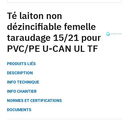
Skip
to
Té laiton non
the
dézincifiable femelle
beginning
of
taraudage 15/21 pour
the
images
PVC/PE U-CAN UL TF
gallery
PRODUITS LIÉS
DESCRIPTION
INFO TECHNIQUE
INFO CHANTIER
NORMES ET CERTIFICATIONS
DOCUMENTS