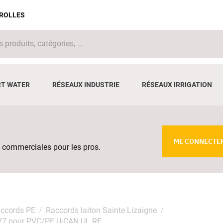
IROLLES
T WATER
RÉSEAUX INDUSTRIE
RÉSEAUX IRRIGATION
ME CONNECTE
 commerciales pour les pros.
ccords PE
Raccords laiton Sainte Lizaigne
0/27 pour PVC/PE U-CAN UL RF