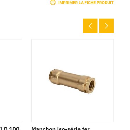
IMPRIMER LA FICHE PRODUIT
2 d
FLO 100
Manchon iso-série fer
Ma