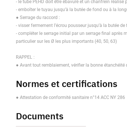
- le tube PEHD doit être ébavuré et un chanfrein réalisé 
- emboîter le tuyau jusqu’à la butée de fond ou à la lo
● Serrage du raccord :
- visser fermement l’écrou pousseur jusqu’à la butée de f
- compléter le serrage initial par un serrage final après 
particulier sur les Ø les plus importants (40, 50, 63)
RAPPEL :
● Avant tout remblaiement, vérifier la bonne étanchéité
Normes et certifications
● Attestation de conformité sanitaire n°14 ACC NY 286
Documents