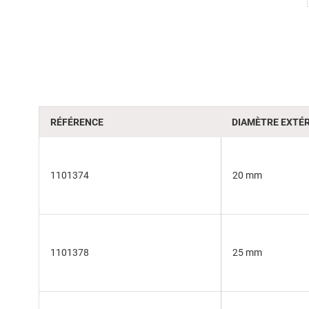
beginning
of
the
images
gallery
RÉFÉRENCE
DIAMÈTRE EXTÉR
1101374
20 mm
1101378
25 mm