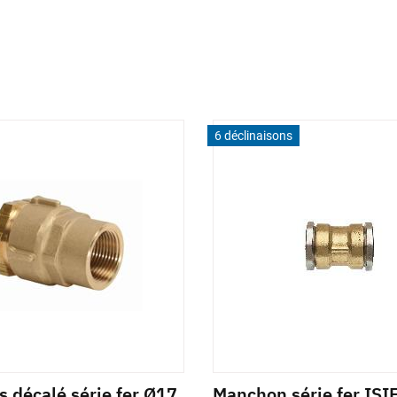
6 déclinaisons
s décalé série fer Ø17
Manchon série fer ISI