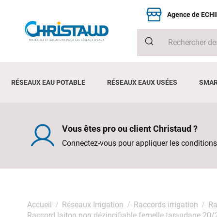
Agence de ECH
RÉSEAUX EAU POTABLE
RÉSEAUX EAUX USÉES
SMAR
Vous êtes pro ou client Christaud ?
Connectez-vous pour appliquer les conditions
Accueil
Réseaux Irrigation
Raccords irrigation
Ra
Raccord laiton non dézincifiable femelle taraudage 2