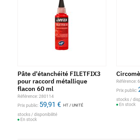
Pâte d'étanchéité FILETFIX3
Circom
pour raccord métallique
Référence: 
flacon 60 ml
Prix public:
Référence: 280114
stocks / disp
59,91 €
En stock
Prix public:
HT / UNITÉ
stocks / disponibilité
En stock