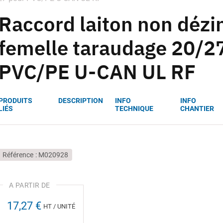
Raccord laiton non dézin
femelle taraudage 20/2
PVC/PE U-CAN UL RF
PRODUITS
DESCRIPTION
INFO
INFO
LIÉS
TECHNIQUE
CHANTIER
Référence
M020928
17,27 €
HT / UNITÉ