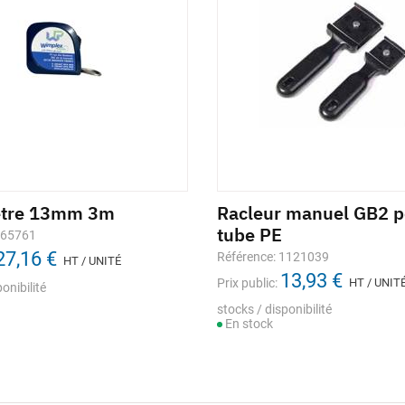
ètre 13mm 3m
Racleur manuel GB2 p
tube PE
665761
27,16 €
Référence: 1121039
HT / UNITÉ
13,93 €
Prix public:
HT / UNIT
onibilité
stocks / disponibilité
En stock