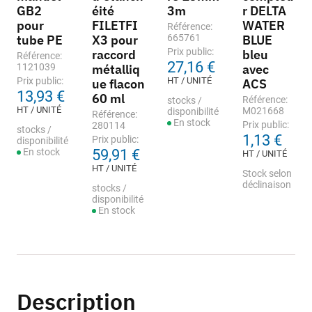
GB2
éité
3m
r DELTA
pour
FILETFI
WATER
Référence:
tube PE
X3 pour
665761
BLUE
Prix public:
raccord
bleu
Référence:
27,16 €
1121039
métalliq
avec
Prix public:
HT / UNITÉ
ue flacon
ACS
13,93 €
60 ml
Référence:
stocks /
HT / UNITÉ
M021668
disponibilité
Référence:
En stock
Prix public:
280114
stocks /
1,13 €
Prix public:
disponibilité
En stock
59,91 €
HT / UNITÉ
HT / UNITÉ
Stock selon
déclinaison
stocks /
disponibilité
En stock
Description