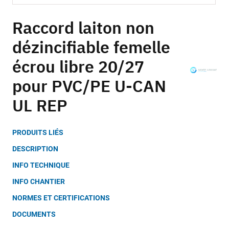
Skip
to
Raccord laiton non
the
dézincifiable femelle
beginning
of
écrou libre 20/27
the
images
pour PVC/PE U-CAN
gallery
UL REP
PRODUITS LIÉS
DESCRIPTION
INFO TECHNIQUE
INFO CHANTIER
NORMES ET CERTIFICATIONS
DOCUMENTS