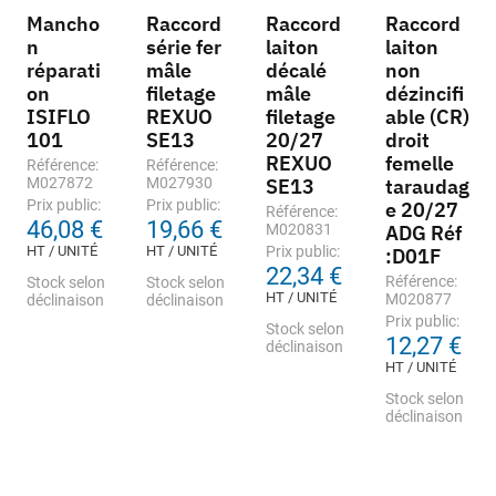
Mancho
Raccord
Raccord
Raccord
n
série fer
laiton
laiton
réparati
mâle
décalé
non
on
filetage
mâle
dézincifi
ISIFLO
REXUO
filetage
able (CR)
101
SE13
20/27
droit
REXUO
femelle
Référence:
Référence:
M027872
M027930
SE13
taraudag
Prix public:
Prix public:
e 20/27
Référence:
46,08 €
19,66 €
M020831
ADG Réf
HT / UNITÉ
HT / UNITÉ
Prix public:
:D01F
22,34 €
Référence:
Stock selon
Stock selon
HT / UNITÉ
M020877
déclinaison
déclinaison
Prix public:
Stock selon
12,27 €
déclinaison
HT / UNITÉ
Stock selon
déclinaison