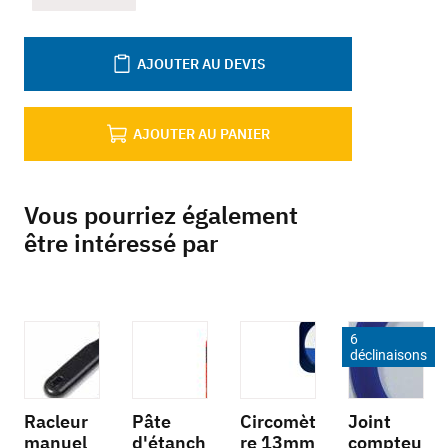
AJOUTER AU DEVIS
AJOUTER AU PANIER
Vous pourriez également
être intéressé par
6
déclinaisons
Racleur
Pâte
Circomèt
Joint
manuel
d'étanch
re 13mm
compteu