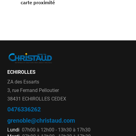
carte proximité
ECHIROLLES
ZA des Essarts
3, rue Fernand Pelloutier
38431 ECHIROLLES CEDEX
0476336262
grenoble@christaud.com
Lundi
07h00 à 12h00 - 13h30 à 17h30