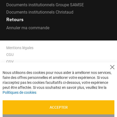
Documents institutionnels Groupe SAMSE
Documents institutionnels Christaud
Retours
Annuler ma commande
Mentions légales
CGU
CGV
CGV e-ccommerce
Cl
Nous utilisons des cookies pour nous aider à améliorer nos services,
Co
Données personnelles
faire des offres personnelles et améliorer votre expérience. Si vous
Ba
Confidentialité
n'acceptez pas les cookies facultatifs ci-dessous, votre expérience
peut être affectée. Si vous souhaitez en savoir plus, veuillez lire la
Plan du site
Politiques de cookies
ACCEPTER