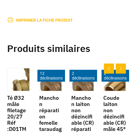
IMPRIMER LA FICHE PRODUIT
Produits similaires
12
2
2
déclinaisons
déclinaisons
déclinaisons
Té Ø32
Mancho
Mancho
Coude
mâle
n
n laiton
laiton
filetage
réparati
non
non
20/27
on
dézincifi
dézincifi
Réf
femelle
able (CR)
able (CR)
:D01TM
taraudag
réparati
mâle 45°