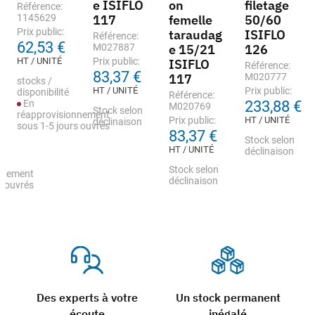
e ISIFLO
on
filetage
Référence:
1145629
117
femelle
50/60
Prix public:
taraudag
ISIFLO
Référence:
62,53 €
M027887
e 15/21
126
HT / UNITÉ
Prix public:
ISIFLO
Référence:
83,37 €
117
M020777
stocks /
HT / UNITÉ
Prix public:
disponibilité
Référence:
En
233,88 €
M020769
Stock selon
réapprovisionnement
Prix public:
HT / UNITÉ
déclinaison
sous 1-5 jours ouvrés
83,37 €
Stock selon
HT / UNITÉ
déclinaison
Stock selon
nnement
déclinaison
s ouvrés
Des experts à votre
Un stock permanent
écoute
inégalé