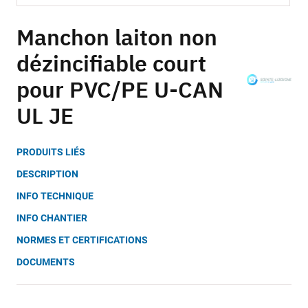
Skip
to
Manchon laiton non
the
dézincifiable court
beginning
of
pour PVC/PE U-CAN
the
images
UL JE
gallery
PRODUITS LIÉS
DESCRIPTION
INFO TECHNIQUE
INFO CHANTIER
NORMES ET CERTIFICATIONS
DOCUMENTS