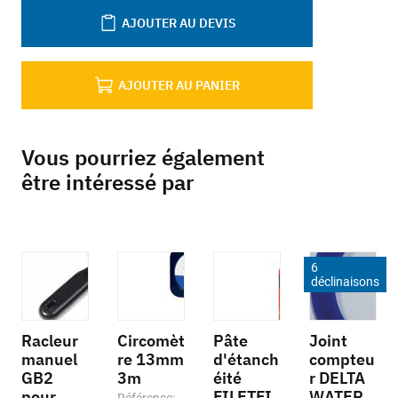
AJOUTER AU DEVIS
AJOUTER AU PANIER
Vous pourriez également
être intéressé par
6
déclinaisons
Racleur
Circomèt
Pâte
Joint
manuel
re 13mm
d'étanch
compteu
GB2
3m
éité
r DELTA
pour
FILETFI
WATER