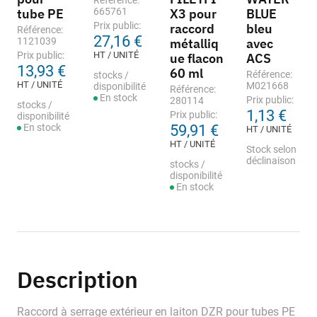
Référence:
tube PE
665761
X3 pour
BLUE
Prix public:
raccord
bleu
Référence:
27,16 €
1121039
métalliq
avec
Prix public:
HT / UNITÉ
ue flacon
ACS
13,93 €
60 ml
Référence:
stocks /
HT / UNITÉ
M021668
disponibilité
Référence:
En stock
Prix public:
280114
stocks /
1,13 €
Prix public:
disponibilité
En stock
59,91 €
HT / UNITÉ
HT / UNITÉ
Stock selon
déclinaison
stocks /
disponibilité
En stock
Description
Raccord à serrage extérieur en laiton DZR pour tubes PE