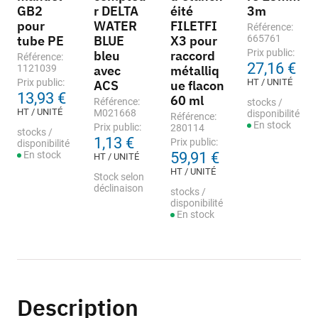
GB2
r DELTA
éité
3m
pour
WATER
FILETFI
Référence:
tube PE
BLUE
X3 pour
665761
Prix public:
bleu
raccord
Référence:
27,16 €
1121039
avec
métalliq
Prix public:
HT / UNITÉ
ACS
ue flacon
13,93 €
60 ml
Référence:
stocks /
HT / UNITÉ
M021668
disponibilité
Référence:
En stock
Prix public:
280114
stocks /
1,13 €
Prix public:
disponibilité
En stock
59,91 €
HT / UNITÉ
HT / UNITÉ
Stock selon
déclinaison
stocks /
disponibilité
En stock
Description