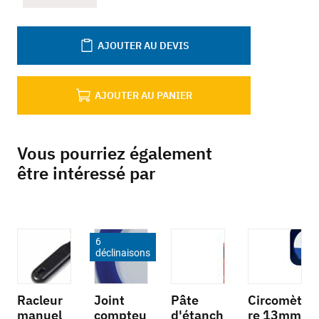
AJOUTER AU DEVIS
AJOUTER AU PANIER
Vous pourriez également
être intéressé par
6
déclinaisons
Racleur
Joint
Pâte
Circomèt
manuel
compteu
d'étanch
re 13mm