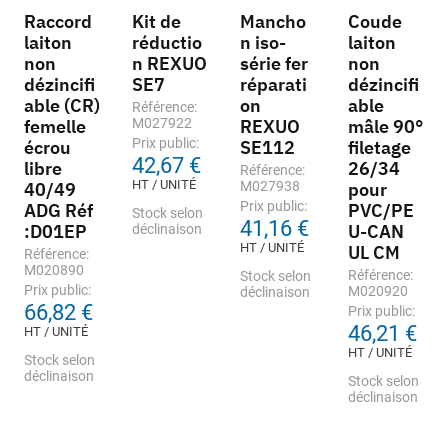
Raccord
Kit de
Mancho
Coude
laiton
réductio
n iso-
laiton
non
n REXUO
série fer
non
dézincifi
SE7
réparati
dézincifi
able (CR)
on
able
Référence:
femelle
M027922
REXUO
mâle 90°
Prix public:
écrou
SE112
filetage
42,67 €
libre
26/34
Référence:
HT / UNITÉ
40/49
M027938
pour
Prix public:
ADG Réf
PVC/PE
Stock selon
41,16 €
:D01EP
U-CAN
déclinaison
HT / UNITÉ
UL CM
Référence:
M020890
Référence:
Stock selon
Prix public:
M020920
déclinaison
66,82 €
Prix public:
46,21 €
HT / UNITÉ
HT / UNITÉ
Stock selon
déclinaison
Stock selon
déclinaison