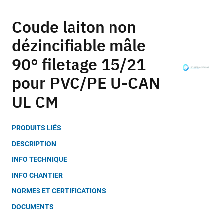
Skip
to
Coude laiton non
the
dézincifiable mâle
beginning
of
90° filetage 15/21
the
images
pour PVC/PE U-CAN
gallery
UL CM
PRODUITS LIÉS
DESCRIPTION
INFO TECHNIQUE
INFO CHANTIER
NORMES ET CERTIFICATIONS
DOCUMENTS