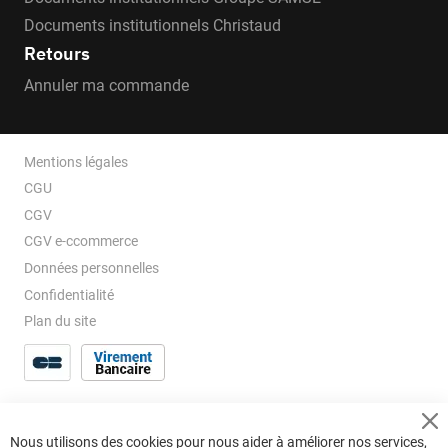
Documents institutionnels Christaud
Retours
Annuler ma commande
Mentions légales
CGU
CGV
CGV e-ccommerce
Données personnelles
Confidentialité
Plan du site
Cl
Nous utilisons des cookies pour nous aider à améliorer nos services,