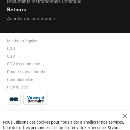
Documents institutionnels Christaud
Retours
Annuler ma commande
Mentions légales
CGU
CGV
CGV e-ccommerce
Données personnelles
Confidentialité
Plan du site
Cl
Nous utilisons des cookies pour nous aider à améliorer nos services,
Co
faire des offres personnelles et améliorer votre expérience. Si vous
Ba