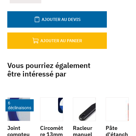
AJOUTER AU DEVIS
AJOUTER AU PANIER
Vous pourriez également
être intéressé par
6
déclinaisons
Joint
Circomèt
Racleur
Pâte
compteu
re 13mm
manuel
d'étanch