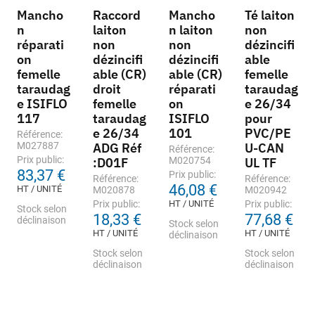
Mancho
Raccord
Mancho
Té laiton
n
laiton
n laiton
non
réparati
non
non
dézincifi
on
dézincifi
dézincifi
able
femelle
able (CR)
able (CR)
femelle
taraudag
droit
réparati
taraudag
e ISIFLO
femelle
on
e 26/34
117
taraudag
ISIFLO
pour
e 26/34
101
PVC/PE
Référence:
M027887
ADG Réf
U-CAN
Référence:
Prix public:
:D01F
M020754
UL TF
83,37 €
Prix public:
Référence:
Référence:
46,08 €
HT / UNITÉ
M020878
M020942
Prix public:
HT / UNITÉ
Prix public:
Stock selon
18,33 €
77,68 €
déclinaison
Stock selon
HT / UNITÉ
HT / UNITÉ
déclinaison
Stock selon
Stock selon
déclinaison
déclinaison