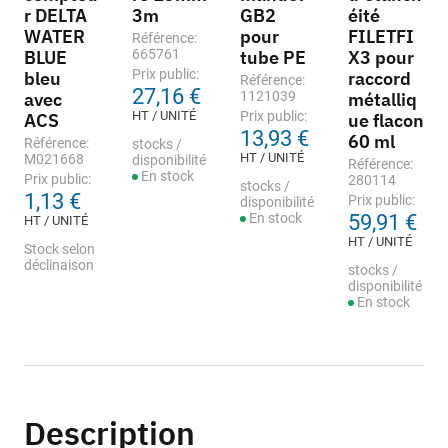
r DELTA
3m
GB2
éité
WATER
pour
FILETFI
Référence:
BLUE
665761
tube PE
X3 pour
Prix public:
bleu
raccord
Référence:
27,16 €
avec
1121039
métalliq
HT / UNITÉ
Prix public:
ACS
ue flacon
13,93 €
60 ml
Référence:
stocks /
HT / UNITÉ
M021668
disponibilité
Référence:
En stock
Prix public:
280114
stocks /
1,13 €
Prix public:
disponibilité
En stock
59,91 €
HT / UNITÉ
HT / UNITÉ
Stock selon
déclinaison
stocks /
disponibilité
En stock
Description