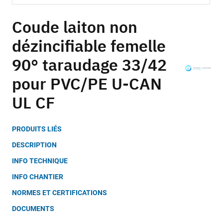
Skip
to
Coude laiton non
the
dézincifiable femelle
beginning
of
90° taraudage 33/42
the
images
pour PVC/PE U-CAN
gallery
UL CF
PRODUITS LIÉS
DESCRIPTION
INFO TECHNIQUE
INFO CHANTIER
NORMES ET CERTIFICATIONS
DOCUMENTS