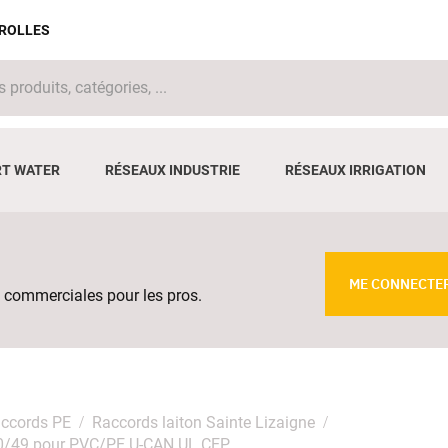
IROLLES
T WATER
RÉSEAUX INDUSTRIE
RÉSEAUX IRRIGATION
ME CONNECTE
 commerciales pour les pros.
ccords PE
Raccords laiton Sainte Lizaigne
e 40/49 pour PVC/PE U-CAN UL CEP