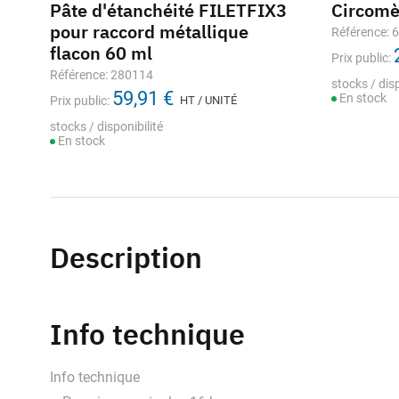
Pâte d'étanchéité FILETFIX3
Circom
pour raccord métallique
Référence: 
flacon 60 ml
Prix public:
Référence: 280114
stocks / disp
59,91 €
En stock
Prix public:
HT / UNITÉ
stocks / disponibilité
En stock
Description
Info technique
Info technique