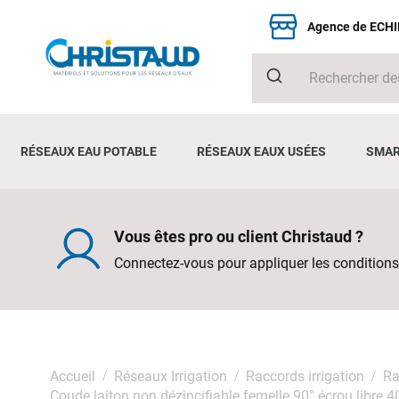
Agence de ECH
RÉSEAUX EAU POTABLE
RÉSEAUX EAUX USÉES
SMAR
Vous êtes pro ou client Christaud ?
Connectez-vous pour appliquer les conditions
Accueil
Réseaux Irrigation
Raccords irrigation
Ra
Coude laiton non dézincifiable femelle 90° écrou libr