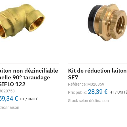
iton non dézincifiable
Kit de réduction lait
melle 90° taraudage
SE7
SIFLO 122
Référence: M020859
28,39 €
 M020753
Prix public:
HT / UNIT
59,34 €
HT / UNITÉ
Stock selon déclinaison
déclinaison