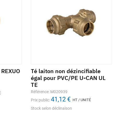
on REXUO
Té laiton non dézincifiable
Co
égal pour PVC/PE U-CAN UL
fe
TE
po
Référence: M020939
Réf
É
41,12 €
Prix public:
HT / UNITÉ
Prix
Stock selon déclinaison
Sto