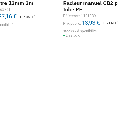
ètre 13mm 3m
Racleur manuel GB2 p
tube PE
665761
27,16 €
Référence: 1121039
HT / UNITÉ
13,93 €
Prix public:
HT / UNIT
onibilité
stocks / disponibilité
En stock