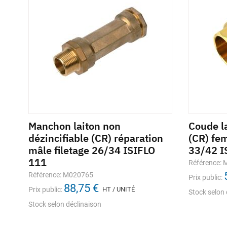
Manchon laiton non
Coude la
LO
dézincifiable (CR) réparation
(CR) fe
mâle filetage 26/34 ISIFLO
33/42 I
111
Référence:
Référence: M020765
Prix public:
88,75 €
Prix public:
HT / UNITÉ
Stock selon 
Stock selon déclinaison