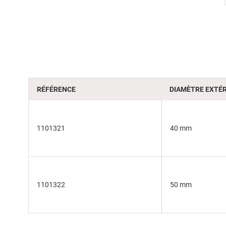
beginning
of
the
images
gallery
RÉFÉRENCE
DIAMÈTRE EXTÉR
1101321
40 mm
1101322
50 mm