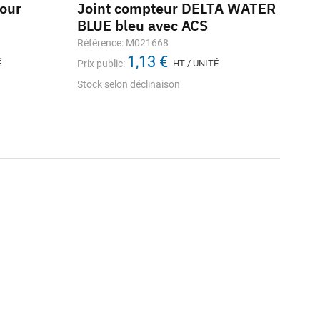
our
Joint compteur DELTA WATER
BLUE bleu avec ACS
Référence: M021668
1,13 €
É
Prix public:
HT / UNITÉ
Stock selon déclinaison