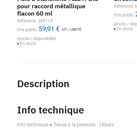
pour raccord métallique
Référence: 
flacon 60 ml
Prix public:
Référence: 280114
stocks / disp
59,91 €
En stock
Prix public:
HT / UNITÉ
stocks / disponibilité
En stock
Description
Info technique
Info technique ● Tenue à la pression : 16bars