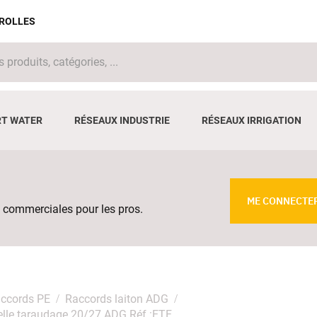
IROLLES
T WATER
RÉSEAUX INDUSTRIE
RÉSEAUX IRRIGATION
ME CONNECTE
 commerciales pour les pros.
ccords PE
Raccords laiton ADG
melle taraudage 20/27 ADG Réf :ETF