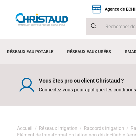
Agence de ECH
RÉSEAUX EAU POTABLE
RÉSEAUX EAUX USÉES
SMAR
Vous êtes pro ou client Christaud ?
Connectez-vous pour appliquer les conditions
Accueil
Réseaux Irrigation
Raccords irrigation
Ra
Elément de transformation laiton non dézincifiable fe