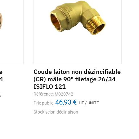
e
Coude laiton non dézincifiable
Ma
4
(CR) mâle 90° filetage 26/34
dé
ISIFLO 121
fe
IS
Référence: M020742
É
46,93 €
Réf
Prix public:
HT / UNITÉ
Prix
Stock selon déclinaison
Sto