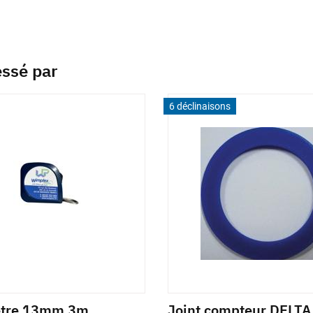
essé par
6 déclinaisons
ètre 13mm 3m
Joint compteur DELT