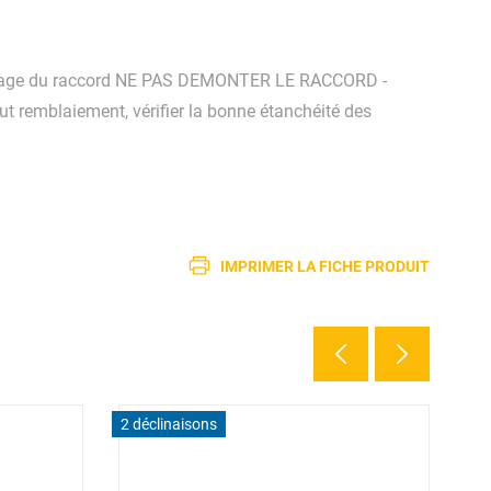
● Montage du raccord NE PAS DEMONTER LE RACCORD -
out remblaiement, vérifier la bonne étanchéité des
IMPRIMER LA FICHE PRODUIT
2 déclinaisons
3 d