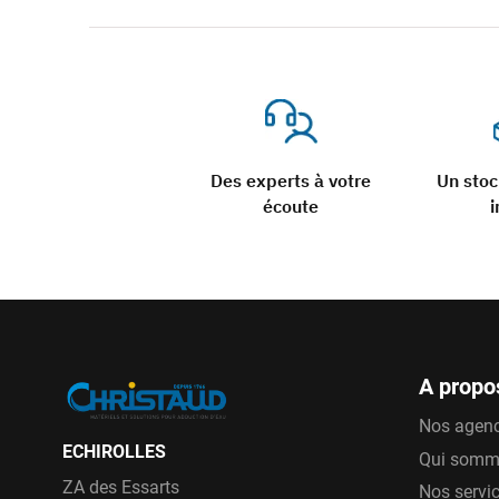
Des experts à votre
Un sto
écoute
i
A propo
Nos agen
ECHIROLLES
Qui somm
ZA des Essarts
Nos servi