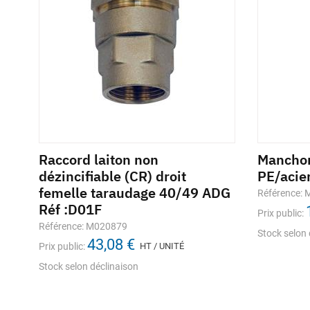
age
Raccord laiton non
Manchon
dézincifiable (CR) droit
PE/acie
femelle taraudage 40/49 ADG
Référence:
Réf :D01F
Prix public:
Référence: M020879
Stock selon 
43,08 €
Prix public:
HT / UNITÉ
Stock selon déclinaison