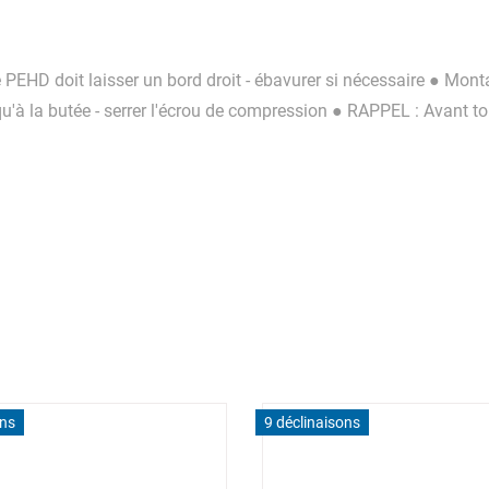
ube PEHD doit laisser un bord droit - ébavurer si nécessaire 
squ'à la butée - serrer l'écrou de compression ● RAPPEL : Avant t
ons
9 déclinaisons