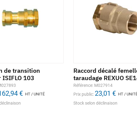
 de transition
Raccord décalé femell
r ISIFLO 103
taraudage REXUO SE1
 M027893
Référence: M027914
162,94 €
23,01 €
HT / UNITÉ
Prix public:
HT / UNIT
déclinaison
Stock selon déclinaison