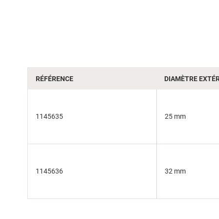
beginning
of
the
images
gallery
RÉFÉRENCE
DIAMÈTRE EXTÉR
1145635
25 mm
1145636
32 mm