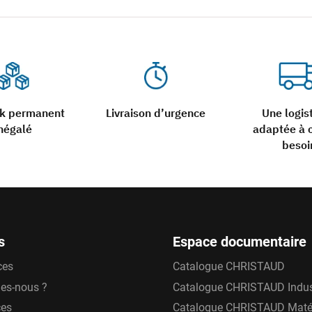
ck permanent
Livraison d’urgence
Une logis
négalé
adaptée à 
besoi
s
Espace documentaire
ces
Catalogue CHRISTAUD
es-nous ?
Catalogue CHRISTAUD Indus
ces
Catalogue CHRISTAUD Matér