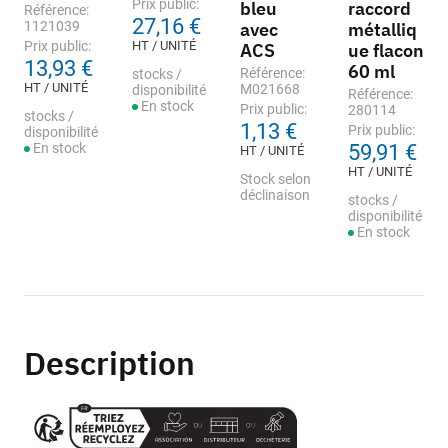
Prix public:
bleu
raccord
Référence:
27,16 €
1121039
avec
métalliq
Prix public:
HT / UNITÉ
ACS
ue flacon
13,93 €
60 ml
Référence:
stocks /
HT / UNITÉ
M021668
disponibilité
Référence:
En stock
Prix public:
280114
stocks /
1,13 €
Prix public:
disponibilité
En stock
59,91 €
HT / UNITÉ
HT / UNITÉ
Stock selon
déclinaison
stocks /
disponibilité
En stock
Description