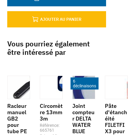
AJOUTER AU PANIER
Vous pourriez également
être intéressé par
6
déclinaisons
Racleur
Circomèt
Joint
Pâte
manuel
re 13mm
compteu
d'étanch
GB2
3m
r DELTA
éité
pour
WATER
FILETFI
Référence:
tube PE
665761
BLUE
X3 pour