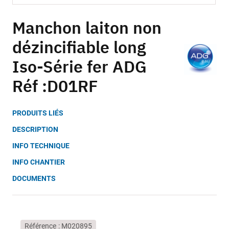
Skip
to
Manchon laiton non
the
dézincifiable long
beginning
of
Iso-Série fer ADG
the
images
Réf :D01RF
gallery
PRODUITS LIÉS
DESCRIPTION
INFO TECHNIQUE
INFO CHANTIER
DOCUMENTS
Référence
M020895