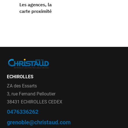
Les agences, la
carte proximité
ECHIROLLES
ZA des Essarts
3, rue Fernand Pelloutier
38431 ECHIROLLES CEDEX
0476336262
grenoble@christaud.com