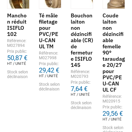
Mancho
Té mâle
Bouchon
Coude
n réduit
filetage
laiton
laiton
ISIFLO
pour
non
non
102
PVC/PE
dézincifi
dézincifi
U-CAN
able (CR)
able
Référence:
M027894
UL TM
de
femelle
Prix public:
fermetur
90°
Référence:
50,87 €
M027998
e ISIFLO
taraudag
HT / UNITÉ
Prix public:
145
e 20/27
29,42 €
pour
Référence:
Stock selon
HT / UNITÉ
M020793
PVC/PE
déclinaison
Prix public:
U-CAN
Stock selon
7,64 €
UL CF
déclinaison
HT / UNITÉ
Référence:
M020915
Stock selon
Prix public:
déclinaison
29,56 €
HT / UNITÉ
Stock selon