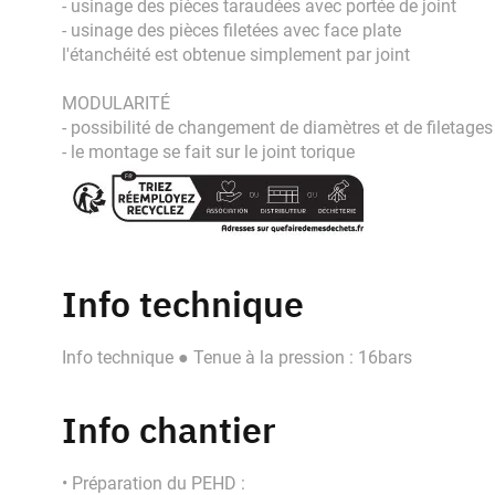
- usinage des pièces taraudées avec portée de joint
- usinage des pièces filetées avec face plate
l'étanchéité est obtenue simplement par joint
MODULARITÉ
- possibilité de changement de diamètres et de filetage
- le montage se fait sur le joint torique
Info technique
Info technique ● Tenue à la pression : 16bars
Info chantier
• Préparation du PEHD :