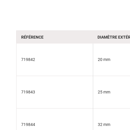
of
the
images
gallery
RÉFÉRENCE
DIAMÈTRE EXTÉR
719842
20 mm
719843
25 mm
719844
32 mm