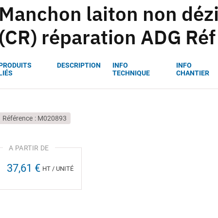
Manchon laiton non dézi
(CR) réparation ADG Ré
PRODUITS
DESCRIPTION
INFO
INFO
LIÉS
TECHNIQUE
CHANTIER
Référence
M020893
37,61 €
HT / UNITÉ