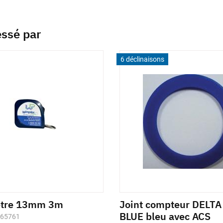
essé par
6 déclinaisons
ètre 13mm 3m
Joint compteur DELT
BLUE bleu avec ACS
665761