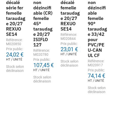
décalé
non
décalé
non
série fer
dézincifi
femelle
dézincifi
femelle
able (CR)
taraudag
able
taraudag
femelle
e 20/27
femelle
e 20/27
45°
REXUO
90°
REXUO
taraudag
SE14
taraudag
SE14
e 20/27
e 33/42
Référence:
ISIFLO
M020844
pour
Référence:
Prix public:
M020850
127
PVC/PE
23,01 €
Prix public:
U-CAN
Référence:
24,02 €
HT / UNITÉ
M020780
UL CF
HT / UNITÉ
Prix public:
Référence:
Stock selon
107,45 €
M020917
déclinaison
Stock selon
HT / UNITÉ
Prix public:
déclinaison
74,14 €
Stock selon
HT / UNITÉ
déclinaison
Stock selon
déclinaison