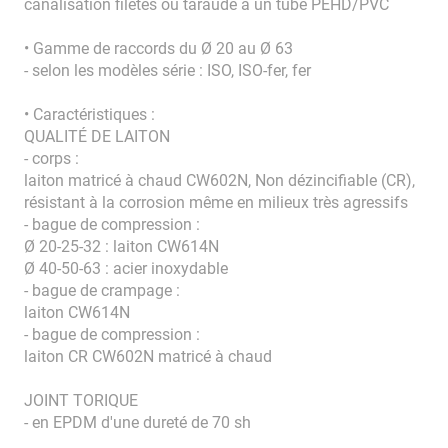
canalisation filetés ou taraudé à un tube PEHD/PVC
• Gamme de raccords du Ø 20 au Ø 63
- selon les modèles série : ISO, ISO-fer, fer
• Caractéristiques :
QUALITÉ DE LAITON
- corps :
laiton matricé à chaud CW602N, Non dézincifiable (CR),
résistant à la corrosion même en milieux très agressifs
- bague de compression :
Ø 20-25-32 : laiton CW614N
Ø 40-50-63 : acier inoxydable
- bague de crampage :
laiton CW614N
- bague de compression :
laiton CR CW602N matricé à chaud
JOINT TORIQUE
- en EPDM d'une dureté de 70 sh