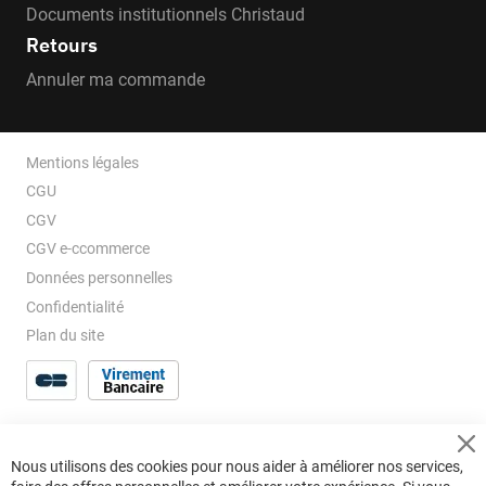
Documents institutionnels Christaud
Retours
Annuler ma commande
Mentions légales
CGU
CGV
CGV e-ccommerce
Données personnelles
Confidentialité
Plan du site
Cl
Nous utilisons des cookies pour nous aider à améliorer nos services,
Co