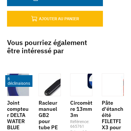
AJOUTER AU PANIER
Vous pourriez également
être intéressé par
6
déclinaisons
Joint
Racleur
Circomèt
Pâte
compteu
manuel
re 13mm
d'étanch
r DELTA
GB2
3m
éité
WATER
pour
FILETFI
Référence:
BLUE
tube PE
665761
X3 pour