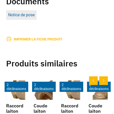
Documents
Notice de pose
IMPRIMER LA FICHE PRODUIT
Produits similaires
2
2
2
2
déclinaisons
déclinaisons
déclinaisons
déclinaisons
Raccord
Coude
Raccord
Coude
laiton
laiton
laiton
laiton