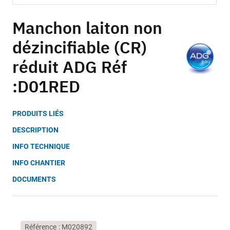
Skip
to
Manchon laiton non
the
dézincifiable (CR)
beginning
of
réduit ADG Réf
the
images
:D01RED
gallery
PRODUITS LIÉS
DESCRIPTION
INFO TECHNIQUE
INFO CHANTIER
DOCUMENTS
Référence
M020892