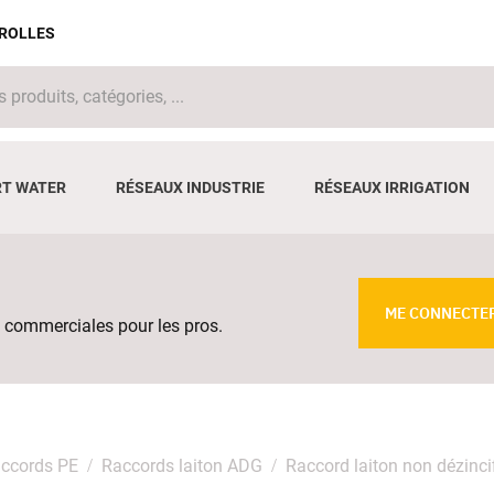
IROLLES
T WATER
RÉSEAUX INDUSTRIE
RÉSEAUX IRRIGATION
ME CONNECTE
 commerciales pour les pros.
ccords PE
Raccords laiton ADG
Raccord laiton non dézinci