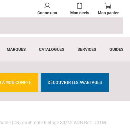
Connexion
Mon devis
Mon panier
MARQUES
CATALOGUES
SERVICES
GUIDES
R À MON COMPTE
DÉCOUVRIR LES AVANTAGES
fiable (CR) droit mâle filetage 33/42 ADG Réf :D01M