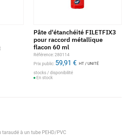
Pâte d'étanchéité FILETFIX3
pour raccord métallique
flacon 60 ml
É
Référence: 280114
59,91 €
Prix public:
HT / UNITÉ
stocks / disponibilité
En stock
ou taraudé à un tube PEHD/PVC