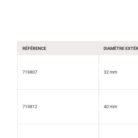
of
the
images
gallery
RÉFÉRENCE
DIAMÈTRE EXTÉR
719807
32 mm
719812
40 mm