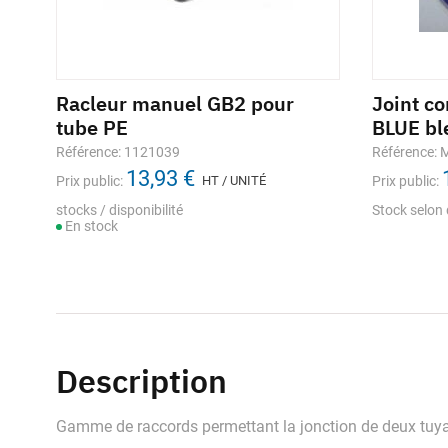
Racleur manuel GB2 pour
Joint c
tube PE
BLUE bl
Référence: 1121039
Référence:
13,93 €
Prix public:
HT / UNITÉ
Prix public:
stocks / disponibilité
Stock selon 
En stock
Description
Gamme de raccords permettant la jonction de deux tuy