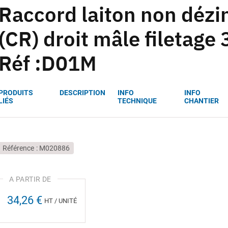
Raccord laiton non dézin
(CR) droit mâle filetag
Réf :D01M
PRODUITS
DESCRIPTION
INFO
INFO
LIÉS
TECHNIQUE
CHANTIER
Référence
M020886
34,26 €
HT / UNITÉ