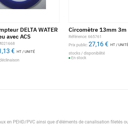
ompteur DELTA WATER
Circomètre 13mm 3m
eu avec ACS
Référence: 665761
27,16 €
 M021668
Prix public:
HT / UNIT
1,13 €
HT / UNITÉ
stocks / disponibilité
En stock
déclinaison
aux en PEHD/PVC ainsi que d'éléments de canalisation filetés 