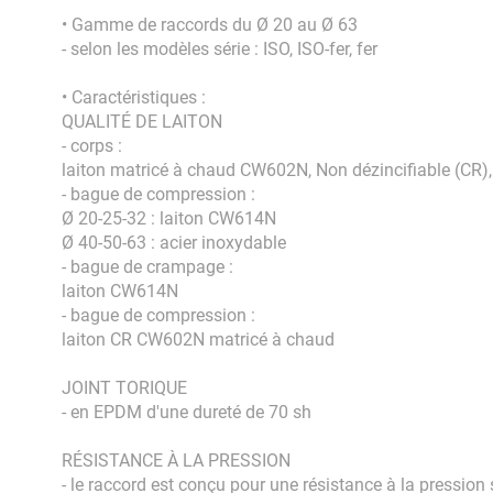
• Gamme de raccords du Ø 20 au Ø 63
- selon les modèles série : ISO, ISO-fer, fer
• Caractéristiques :
QUALITÉ DE LAITON
- corps :
laiton matricé à chaud CW602N, Non dézincifiable (CR), 
- bague de compression :
Ø 20-25-32 : laiton CW614N
Ø 40-50-63 : acier inoxydable
- bague de crampage :
laiton CW614N
- bague de compression :
laiton CR CW602N matricé à chaud
JOINT TORIQUE
- en EPDM d'une dureté de 70 sh
RÉSISTANCE À LA PRESSION
- le raccord est conçu pour une résistance à la pressi