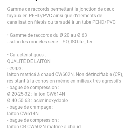
Gamme de raccords permettant la jonction de deux
tuyaux en PEHD/PVC ainsi que d'éléments de
canalisation filetés ou taraudé à un tube PEHD/PVC
• Gamme de raccords du Ø 20 au Ø 63
- selon les modèles série : ISO, ISO-fer, fer
• Caractéristiques :
QUALITÉ DE LAITON
- corps :
laiton matricé à chaud CW602N, Non dézincifiable (CR),
résistant à la corrosion même en milieux très agressifs
- bague de compression :
Ø 20-25-32 : laiton CW614N
Ø 40-50-63 : acier inoxydable
- bague de crampage :
laiton CW614N
- bague de compression :
laiton CR CW602N matricé à chaud