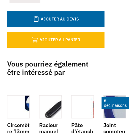
AJOUTER AU DEVIS
AJOUTER AU PANIER
Vous pourriez également
être intéressé par
6
déclinaisons
Circomèt
Racleur
Pâte
Joint
re 13mm
manuel
d'étanch
compteu