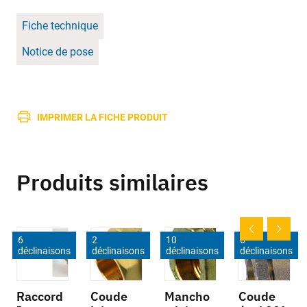
Fiche technique
Notice de pose
IMPRIMER LA FICHE PRODUIT
Produits similaires
6
2
10
6
déclinaisons
déclinaisons
déclinaisons
déclinaisons
Raccord
Coude
Mancho
Coude