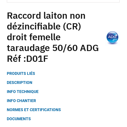
Skip
to
Raccord laiton non
the
dézincifiable (CR)
beginning
of
droit femelle
the
images
taraudage 50/60 ADG
gallery
Réf :D01F
PRODUITS LIÉS
DESCRIPTION
INFO TECHNIQUE
INFO CHANTIER
NORMES ET CERTIFICATIONS
DOCUMENTS