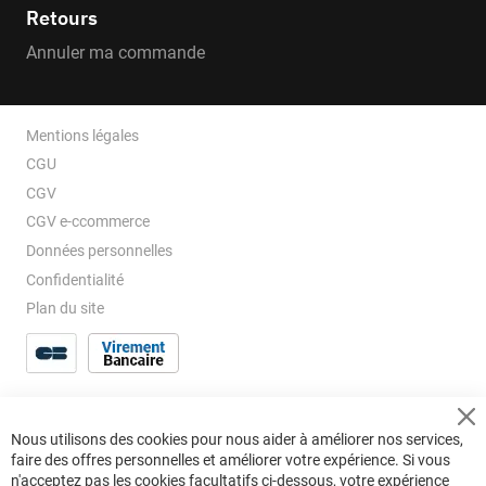
Retours
Annuler ma commande
Mentions légales
CGU
CGV
CGV e-ccommerce
Données personnelles
Confidentialité
Plan du site
Cl
Nous utilisons des cookies pour nous aider à améliorer nos services,
Co
faire des offres personnelles et améliorer votre expérience. Si vous
Ba
n'acceptez pas les cookies facultatifs ci-dessous, votre expérience