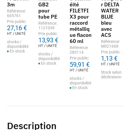
3m
GB2
éité
r DELTA
pour
FILETFI
WATER
Référence:
665761
tube PE
X3 pour
BLUE
Prix public:
raccord
bleu
Référence:
27,16 €
1121039
métalliq
avec
HT / UNITÉ
Prix public:
ue flacon
ACS
13,93 €
60 ml
Référence:
stocks /
HT / UNITÉ
M021668
disponibilité
Référence:
En stock
Prix public:
280114
stocks /
1,13 €
Prix public:
disponibilité
En stock
59,91 €
HT / UNITÉ
HT / UNITÉ
Stock selon
déclinaison
stocks /
disponibilité
En stock
Description