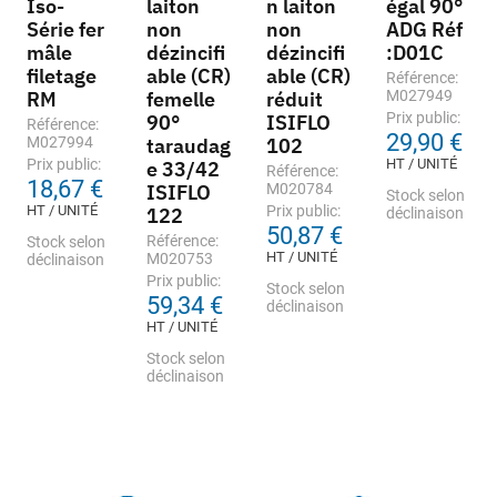
Iso-
laiton
n laiton
égal 90°
Série fer
non
non
ADG Réf
mâle
dézincifi
dézincifi
:D01C
filetage
able (CR)
able (CR)
Référence:
RM
femelle
réduit
M027949
Prix public:
90°
ISIFLO
Référence:
29,90 €
M027994
taraudag
102
Prix public:
HT / UNITÉ
e 33/42
Référence:
18,67 €
ISIFLO
M020784
Stock selon
HT / UNITÉ
Prix public:
122
déclinaison
50,87 €
Référence:
Stock selon
HT / UNITÉ
M020753
déclinaison
Prix public:
Stock selon
59,34 €
déclinaison
HT / UNITÉ
Stock selon
déclinaison