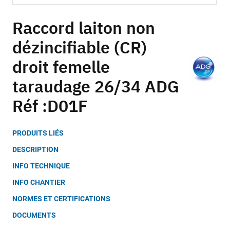
Skip
to
Raccord laiton non
the
dézincifiable (CR)
beginning
of
droit femelle
the
images
taraudage 26/34 ADG
gallery
Réf :D01F
PRODUITS LIÉS
DESCRIPTION
INFO TECHNIQUE
INFO CHANTIER
NORMES ET CERTIFICATIONS
DOCUMENTS