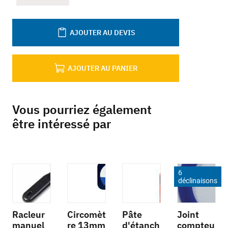
AJOUTER AU DEVIS
AJOUTER AU PANIER
Vous pourriez également
être intéressé par
6
déclinaisons
Racleur
Circomèt
Pâte
Joint
manuel
re 13mm
d'étanch
compteu