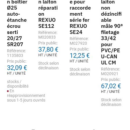
n boîtier
n laiton
e pour
laiton
Ø25
réparati
raccorde
non
auto-
on
ment
dézincifi
étanche
REXUO
série fer
able
écrou
SE112
REXUO
mâle 90°
serti
SE24
filetage
Référence:
20/27
M020833
33/42
Référence:
Prix public:
SR207
M027920
pour
37,80 €
Prix public:
PVC/PE
Référence:
12,25 €
HT / UNITÉ
1135803
U-CAN
Prix public:
HT / UNITÉ
UL CM
Stock selon
32,09 €
déclinaison
Référence:
Stock selon
HT / UNITÉ
M020921
déclinaison
Prix public:
stocks /
67,02 €
disponibilité
En
HT / UNITÉ
réapprovisionnement
Stock selon
sous 1-5 jours ouvrés
déclinaison