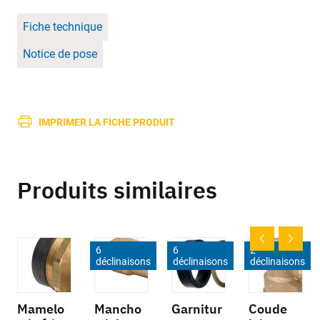
Fiche technique
Notice de pose
IMPRIMER LA FICHE PRODUIT
Produits similaires
6
6
2
déclinaisons
déclinaisons
déclinaisons
Mamelo
Mancho
Garnitur
Coude