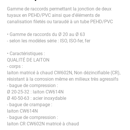
Gamme de raccords permettant la jonction de deux
tuyaux en PEHD/PVC ainsi que d'éléments de
canalisation filetés ou taraudé à un tube PEHD/PVC
• Gamme de raccords du Ø 20 au Ø 63
- selon les modèles série : ISO, ISO-fer, fer
• Caractéristiques :
QUALITÉ DE LAITON
- corps :
laiton matricé à chaud CW602N, Non dézincifiable (CR),
résistant à la corrosion même en milieux très agressifs
- bague de compression :
Ø 20-25-32 : laiton CW614N
Ø 40-50-63 : acier inoxydable
- bague de crampage :
laiton CW614N
- bague de compression :
laiton CR CW602N matricé à chaud