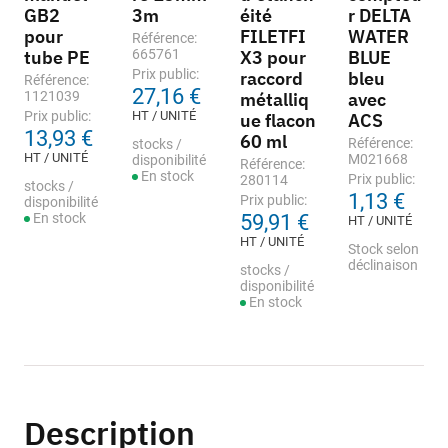
GB2
3m
éité
r DELTA
pour
FILETFI
WATER
Référence:
tube PE
665761
X3 pour
BLUE
Prix public:
raccord
bleu
Référence:
27,16 €
1121039
métalliq
avec
Prix public:
HT / UNITÉ
ue flacon
ACS
13,93 €
60 ml
Référence:
stocks /
HT / UNITÉ
M021668
disponibilité
Référence:
En stock
Prix public:
280114
stocks /
1,13 €
Prix public:
disponibilité
En stock
59,91 €
HT / UNITÉ
HT / UNITÉ
Stock selon
déclinaison
stocks /
disponibilité
En stock
Description