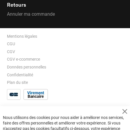
Retours
Annuler ma commande
Mentions légales
CGU
CGV
CGV e-ccommerce
Données personnelles
Confidentialité
Plan du site
Cl
Nous utilisons des cookies pour nous aider à améliorer nos services,
Co
faire des offres personnelles et améliorer votre expérience. Si vous
Ba
n'acceptez pas les cookies facultatifs ci-dessous, votre expérience