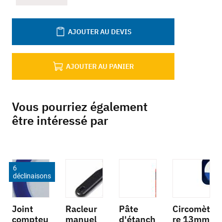
AJOUTER AU DEVIS
AJOUTER AU PANIER
Vous pourriez également
être intéressé par
6
déclinaisons
Joint
Racleur
Pâte
Circomèt
compteu
manuel
d'étanch
re 13mm