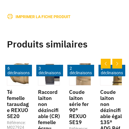
IMPRIMER LA FICHE PRODUIT
Produits similaires
6
3
2
2
déclinaisons
déclinaisons
déclinaisons
déclinaisons
Té
Raccord
Coude
Coude
femelle
laiton
laiton
laiton
taraudag
non
série fer
non
e REXUO
dézincifi
90°
dézincifi
SE20
able (CR)
REXUO
able égal
femelle
SE19
135°
Référence:
M027924
écrou
ADG Réf
Référence: