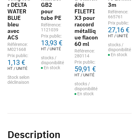
r DELTA
GB2
éité
3m
WATER
pour
FILETFI
Référence:
BLUE
tube PE
X3 pour
665761
Prix public:
bleu
raccord
Référence:
27,16 €
avec
1121039
métalliq
Prix public:
HT / UNITÉ
ACS
ue flacon
13,93 €
60 ml
Référence:
stocks /
HT / UNITÉ
M021668
disponibilité
Référence:
En stock
Prix public:
280114
stocks /
1,13 €
Prix public:
disponibilité
En stock
59,91 €
HT / UNITÉ
HT / UNITÉ
Stock selon
déclinaison
stocks /
disponibilité
En stock
Description