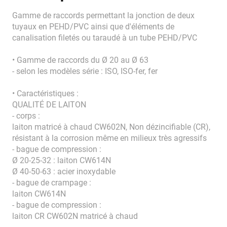
Gamme de raccords permettant la jonction de deux
tuyaux en PEHD/PVC ainsi que d'éléments de
canalisation filetés ou taraudé à un tube PEHD/PVC
• Gamme de raccords du Ø 20 au Ø 63
- selon les modèles série : ISO, ISO-fer, fer
• Caractéristiques :
QUALITÉ DE LAITON
- corps :
laiton matricé à chaud CW602N, Non dézincifiable (CR),
résistant à la corrosion même en milieux très agressifs
- bague de compression :
Ø 20-25-32 : laiton CW614N
Ø 40-50-63 : acier inoxydable
- bague de crampage :
laiton CW614N
- bague de compression :
laiton CR CW602N matricé à chaud