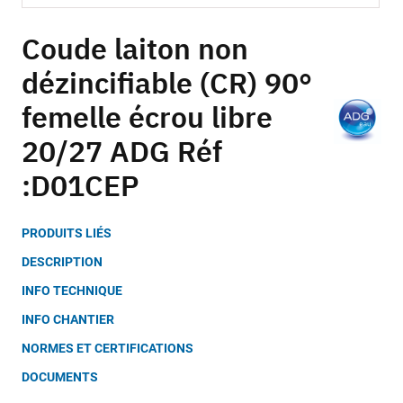
Skip
to
Coude laiton non
the
dézincifiable (CR) 90°
beginning
of
femelle écrou libre
the
images
20/27 ADG Réf
gallery
:D01CEP
PRODUITS LIÉS
DESCRIPTION
INFO TECHNIQUE
INFO CHANTIER
NORMES ET CERTIFICATIONS
DOCUMENTS