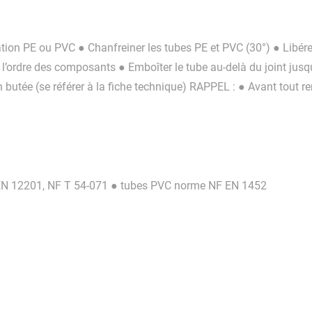
sation PE ou PVC ● Chanfreiner les tubes PE et PVC (30°) ● Libér
l’ordre des composants ● Emboîter le tube au-delà du joint jusq
 butée (se référer à la fiche technique) RAPPEL : ● Avant tout r
 EN 12201, NF T 54-071 ● tubes PVC norme NF EN 1452