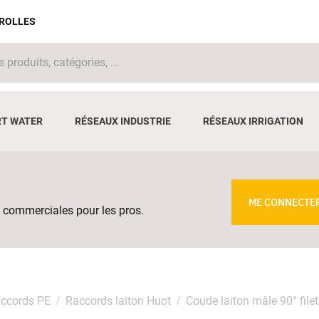
IROLLES
T WATER
RÉSEAUX INDUSTRIE
RÉSEAUX IRRIGATION
ME CONNECTE
 commerciales pour les pros.
ccords PE
Raccords laiton Huot
Coude laiton mâle 90° fi