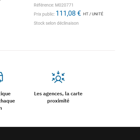
Référence: M020771
Prix
111,08 €
Prix public:
HT / UNITÉ
Sto
Stock selon déclinaison
tique
Les agences, la carte
chaque
proximité
n