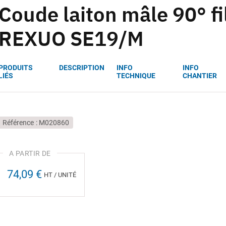
Coude laiton mâle 90° f
REXUO SE19/M
PRODUITS
DESCRIPTION
INFO
INFO
LIÉS
TECHNIQUE
CHANTIER
Référence
M020860
74,09 €
HT / UNITÉ