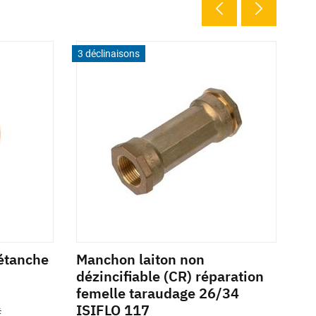
3 déclinaisons
3 d
-étanche
Manchon laiton non
Té
dézincifiable (CR) réparation
ré
femelle taraudage 26/34
T
ISIFLO 117
Réf
É