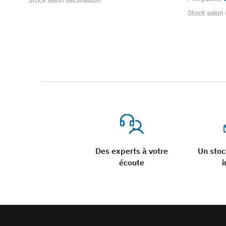
Stock selon déclinaison
Stock selon 
Des experts à votre
Un sto
écoute
i