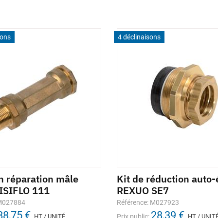
sons
4 déclinaisons
 réparation mâle
Kit de réduction auto
 ISIFLO 111
REXUO SE7
 M027884
Référence: M027923
88,75 €
28,39 €
HT / UNITÉ
Prix public:
HT / UNIT