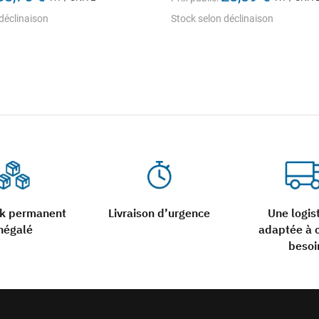
déclinaison
Stock selon déclinaison
ck permanent
Livraison d’urgence
Une logis
négalé
adaptée à 
besoi