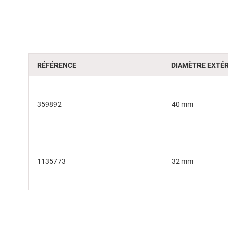
of
the
images
gallery
RÉFÉRENCE
DIAMÈTRE EXTÉR
359892
40 mm
1135773
32 mm