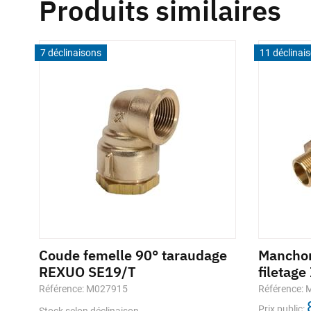
Produits similaires
7 déclinaisons
11 déclinai
ble
Coude femelle 90° taraudage
Manchon
REXUO SE19/T
filetage
Référence: M027915
Référence:
Prix public: