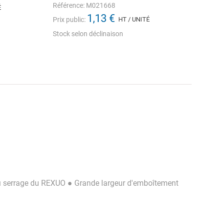
Référence: M021668
É
1,13 €
Prix public:
HT / UNITÉ
Stock selon déclinaison
s du serrage du REXUO ● Grande largeur d'emboîtement