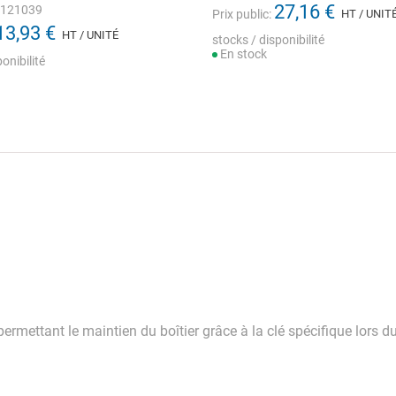
27,16 €
1121039
Prix public:
HT / UNIT
13,93 €
HT / UNITÉ
stocks / disponibilité
En stock
onibilité
 permettant le maintien du boîtier grâce à la clé spécifique lor