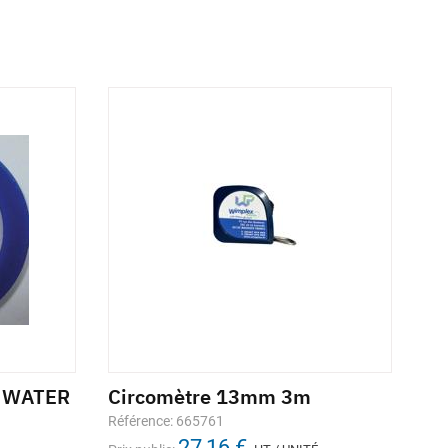
A WATER
Circomètre 13mm 3m
Référence: 665761
27,16 €