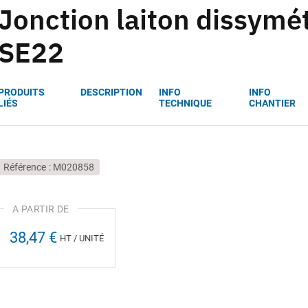
Jonction laiton dissym
SE22
PRODUITS
DESCRIPTION
INFO
INFO
LIÉS
TECHNIQUE
CHANTIER
Référence
M020858
38,47 €
HT / UNITÉ