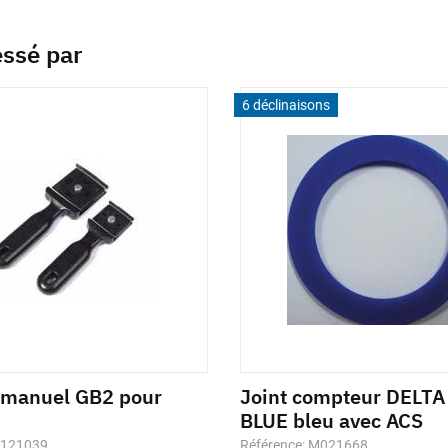
essé par
6 déclinaisons
 manuel GB2 pour
Joint compteur DELT
BLUE bleu avec ACS
1121039
Référence: M021668