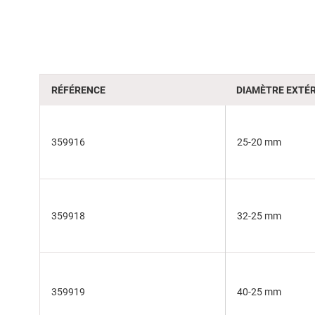
of
the
images
gallery
RÉFÉRENCE
DIAMÈTRE EXTÉR
359916
25-20 mm
359918
32-25 mm
359919
40-25 mm