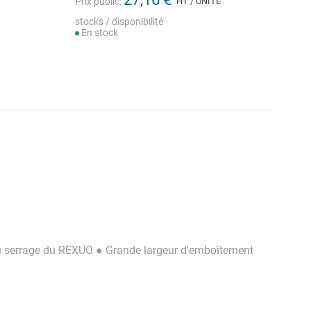
Prix public:
HT / UNITÉ
stocks / disponibilité
En stock
s du serrage du REXUO ● Grande largeur d'emboîtement