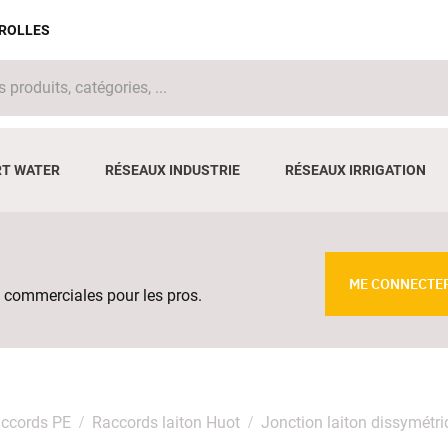
IROLLES
T WATER
RÉSEAUX INDUSTRIE
RÉSEAUX IRRIGATION
ME CONNECTE
 commerciales pour les pros.
ccords PE
Raccords laiton Huot
Jonction laiton dissymét