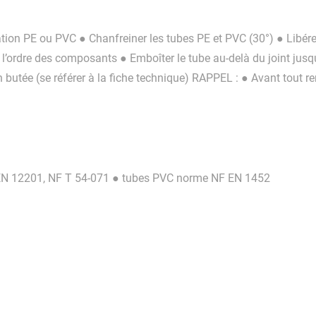
sation PE ou PVC ● Chanfreiner les tubes PE et PVC (30°) ● Libér
l’ordre des composants ● Emboîter le tube au-delà du joint jusq
 butée (se référer à la fiche technique) RAPPEL : ● Avant tout r
 EN 12201, NF T 54-071 ● tubes PVC norme NF EN 1452