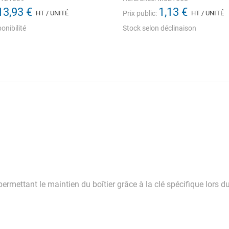
13,93 €
1,13 €
HT / UNITÉ
Prix public:
HT / UNITÉ
onibilité
Stock selon déclinaison
 permettant le maintien du boîtier grâce à la clé spécifique lor