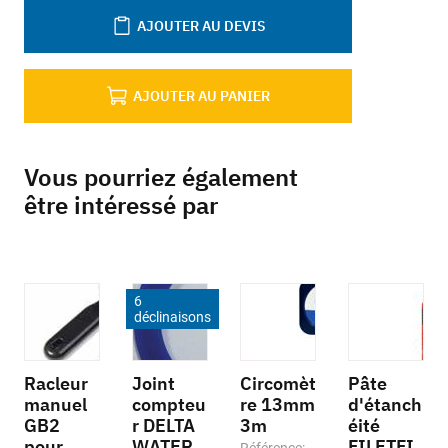
AJOUTER AU DEVIS
AJOUTER AU PANIER
Vous pourriez également
être intéressé par
6
déclinaisons
Racleur
Joint
Circomèt
Pâte
manuel
compteu
re 13mm
d'étanch
GB2
r DELTA
3m
éité
pour
WATER
FILETFI