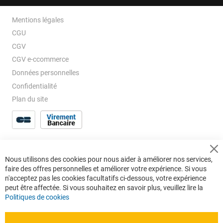
Mentions légales
CGU
CGV
CGV e-ccommerce
Données personnelles
Confidentialité
Plan du site
Cl
Nous utilisons des cookies pour nous aider à améliorer nos services,
Co
faire des offres personnelles et améliorer votre expérience. Si vous
Ba
n'acceptez pas les cookies facultatifs ci-dessous, votre expérience
peut être affectée. Si vous souhaitez en savoir plus, veuillez lire la
Politiques de cookies