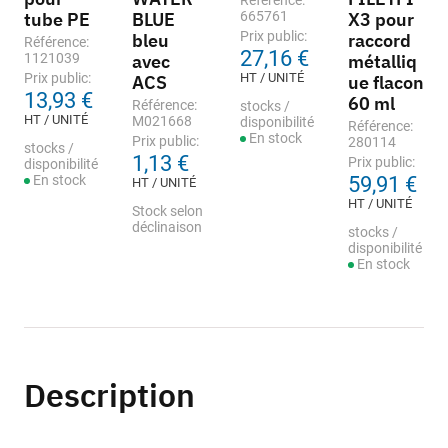
Référence:
tube PE
BLUE
665761
X3 pour
Prix public:
bleu
raccord
Référence:
27,16 €
1121039
avec
métalliq
Prix public:
HT / UNITÉ
ACS
ue flacon
13,93 €
60 ml
Référence:
stocks /
HT / UNITÉ
M021668
disponibilité
Référence:
En stock
Prix public:
280114
stocks /
1,13 €
Prix public:
disponibilité
En stock
59,91 €
HT / UNITÉ
HT / UNITÉ
Stock selon
déclinaison
stocks /
disponibilité
En stock
Description