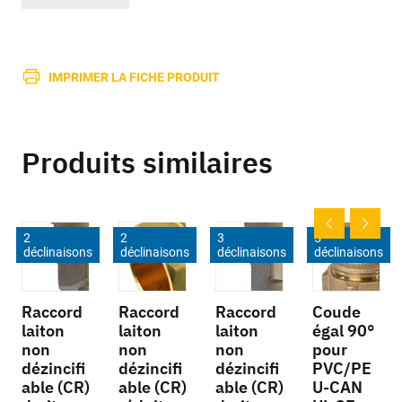
IMPRIMER LA FICHE PRODUIT
Produits similaires
2
2
3
5
déclinaisons
déclinaisons
déclinaisons
déclinaisons
Raccord
Raccord
Raccord
Coude
laiton
laiton
laiton
égal 90°
non
non
non
pour
dézincifi
dézincifi
dézincifi
PVC/PE
able (CR)
able (CR)
able (CR)
U-CAN