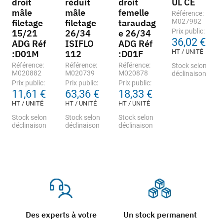
droit
réduit
droit
UL CE
mâle
mâle
femelle
Référence:
filetage
filetage
taraudag
M027982
Prix public:
15/21
26/34
e 26/34
36,02 €
ADG Réf
ISIFLO
ADG Réf
HT / UNITÉ
:D01M
112
:D01F
Référence:
Référence:
Référence:
Stock selon
M020882
M020739
M020878
déclinaison
Prix public:
Prix public:
Prix public:
11,61 €
63,36 €
18,33 €
HT / UNITÉ
HT / UNITÉ
HT / UNITÉ
Stock selon
Stock selon
Stock selon
déclinaison
déclinaison
déclinaison
Des experts à votre
Un stock permanent