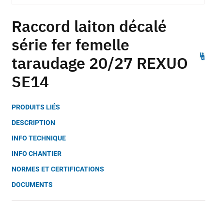
Skip
to
Raccord laiton décalé
the
série fer femelle
beginning
of
taraudage 20/27 REXUO
the
images
SE14
gallery
PRODUITS LIÉS
DESCRIPTION
INFO TECHNIQUE
INFO CHANTIER
NORMES ET CERTIFICATIONS
DOCUMENTS