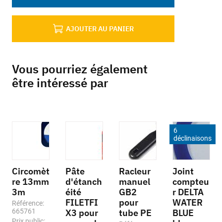
AJOUTER AU PANIER
Vous pourriez également
être intéressé par
6
déclinaisons
Circomèt
Pâte
Racleur
Joint
re 13mm
d'étanch
manuel
compteu
3m
éité
GB2
r DELTA
FILETFI
pour
WATER
Référence:
665761
X3 pour
tube PE
BLUE
Prix public: