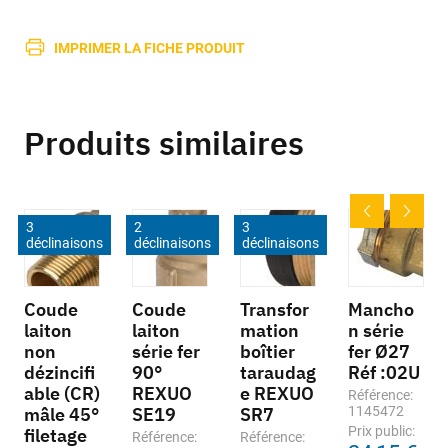
IMPRIMER LA FICHE PRODUIT
Produits similaires
3
2
3
déclinaisons
déclinaisons
déclinaisons
Coude
Coude
Transfor
Mancho
laiton
laiton
mation
n série
non
série fer
boîtier
fer Ø27
dézincifi
90°
taraudag
Réf :02U
able (CR)
REXUO
e REXUO
Référence:
mâle 45°
SE19
SR7
1145472
Prix public:
filetage
Référence:
Référence: