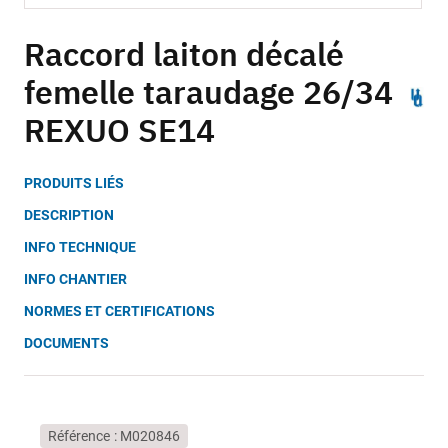
Skip
to
Raccord laiton décalé
the
femelle taraudage 26/34
beginning
of
REXUO SE14
the
images
gallery
PRODUITS LIÉS
DESCRIPTION
INFO TECHNIQUE
INFO CHANTIER
NORMES ET CERTIFICATIONS
DOCUMENTS
Référence
M020846