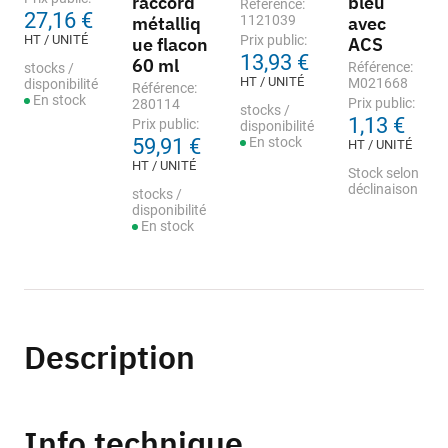
raccord
bleu
Référence:
27,16 €
métalliq
1121039
avec
HT / UNITÉ
Prix public:
ue flacon
ACS
13,93 €
60 ml
Référence:
stocks /
HT / UNITÉ
M021668
disponibilité
Référence:
En stock
Prix public:
280114
stocks /
1,13 €
Prix public:
disponibilité
59,91 €
En stock
HT / UNITÉ
HT / UNITÉ
Stock selon
déclinaison
stocks /
disponibilité
En stock
Description
Info technique