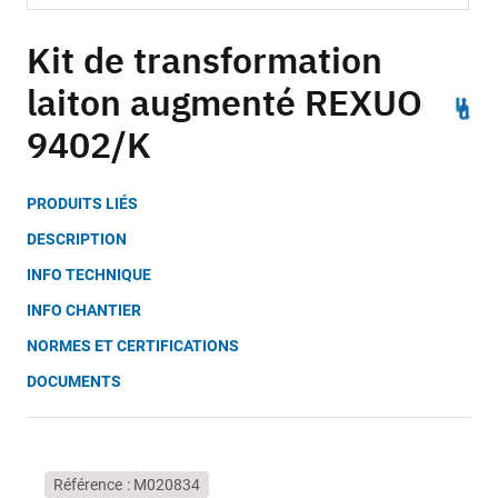
Skip
to
Kit de transformation
the
laiton augmenté REXUO
beginning
of
9402/K
the
images
gallery
PRODUITS LIÉS
DESCRIPTION
INFO TECHNIQUE
INFO CHANTIER
NORMES ET CERTIFICATIONS
DOCUMENTS
Référence
M020834