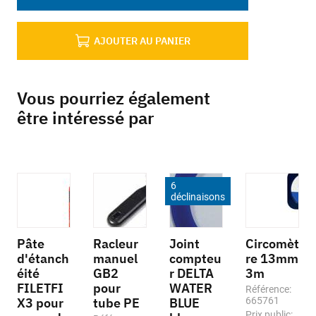
AJOUTER AU PANIER
Vous pourriez également
être intéressé par
6
déclinaisons
Pâte
Racleur
Joint
Circomèt
d'étanch
manuel
compteu
re 13mm
éité
GB2
r DELTA
3m
FILETFI
pour
WATER
Référence:
X3 pour
tube PE
BLUE
665761
Prix public: