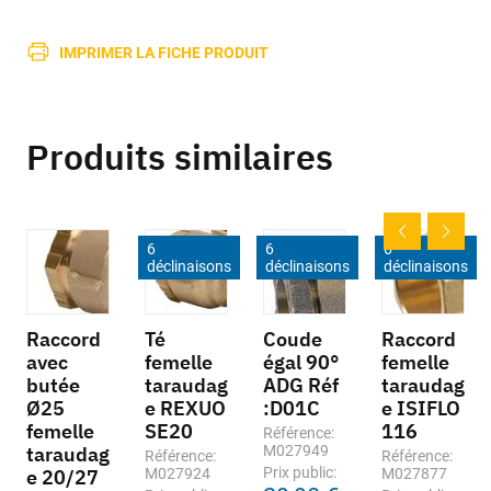
IMPRIMER LA FICHE PRODUIT
Produits similaires
6
6
6
déclinaisons
déclinaisons
déclinaisons
Raccord
Té
Coude
Raccord
avec
femelle
égal 90°
femelle
butée
taraudag
ADG Réf
taraudag
Ø25
e REXUO
:D01C
e ISIFLO
femelle
SE20
116
Référence:
taraudag
M027949
Référence:
Référence:
Prix public:
e 20/27
M027924
M027877