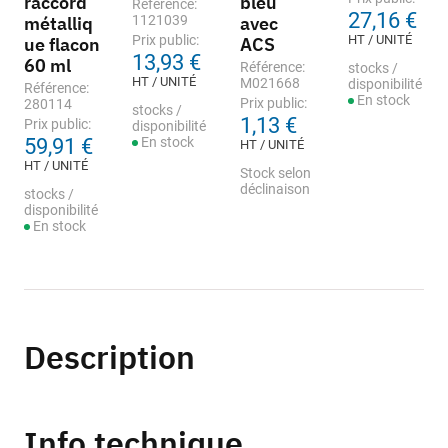
raccord
bleu
Référence:
27,16 €
métalliq
1121039
avec
Prix public:
HT / UNITÉ
ue flacon
ACS
13,93 €
60 ml
Référence:
stocks /
HT / UNITÉ
M021668
disponibilité
Référence:
En stock
Prix public:
280114
stocks /
1,13 €
Prix public:
disponibilité
59,91 €
En stock
HT / UNITÉ
HT / UNITÉ
Stock selon
déclinaison
stocks /
disponibilité
En stock
Description
Info technique