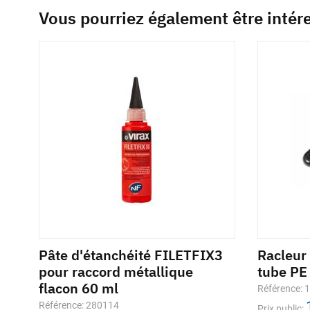
Vous pourriez également être intér
Pâte d'étanchéité FILETFIX3
Racleur
pour raccord métallique
tube PE
flacon 60 ml
Référence: 
Référence: 280114
Prix public: