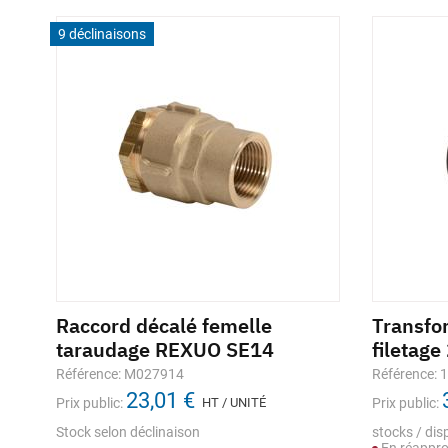
9 déclinaisons
Raccord décalé femelle
Transfo
taraudage REXUO SE14
filetag
Référence: M027914
Référence: 
23,01 €
Prix public:
HT / UNITÉ
Prix public:
Stock selon déclinaison
stocks / disp