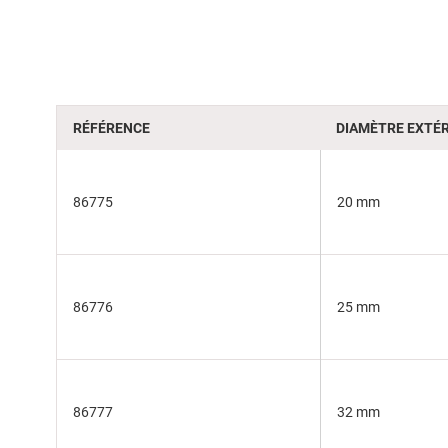
of
the
images
gallery
RÉFÉRENCE
DIAMÈTRE EXTÉR
86775
20 mm
86776
25 mm
86777
32 mm