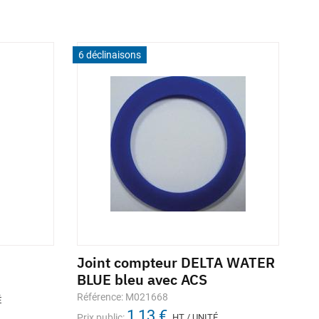
6 déclinaisons
Joint compteur DELTA WATER
BLUE bleu avec ACS
Référence: M021668
É
1,13 €
Prix public:
HT / UNITÉ