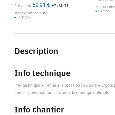
59,91 €
Prix public:
HT / UNITÉ
stocks / disp
En stock
stocks / disponibilité
En stock
Description
Info technique
Info technique ● Tenue à la pression : 25 bars ● Ergots
après le joint pour une sécurité de montage optimale
Info chantier