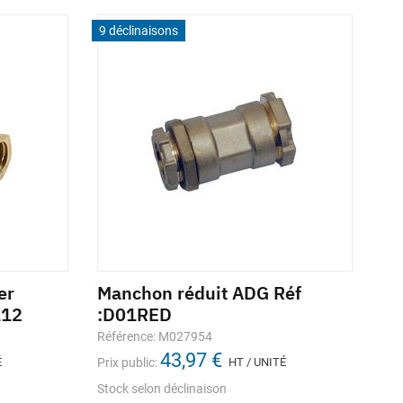
9 déclinaisons
3 d
er
Manchon réduit ADG Réf
Ap
112
:D01RED
RE
Référence: M027954
Réf
43,97 €
É
Prix public:
HT / UNITÉ
Prix
Stock selon déclinaison
Sto