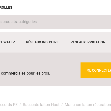
IROLLES
T WATER
RÉSEAUX INDUSTRIE
RÉSEAUX IRRIGATION
ME CONNECTE
 commerciales pour les pros.
ccords PE
Raccords laiton Huot
Manchon laiton réparati