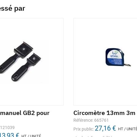
essé par
 manuel GB2 pour
Circomètre 13mm 3m
Référence: 665761
27,16 €
1121039
Prix public:
HT / UNIT
13,93 €
HT / UNITÉ