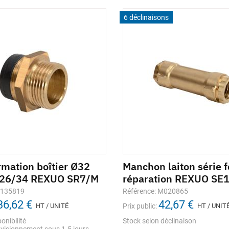
6 déclinaisons
rmation boîtier Ø32
Manchon laiton série f
e 26/34 REXUO SR7/M
réparation REXUO SE
1135819
Référence: M020865
36,62 €
42,67 €
HT / UNITÉ
Prix public:
HT / UNIT
onibilité
Stock selon déclinaison