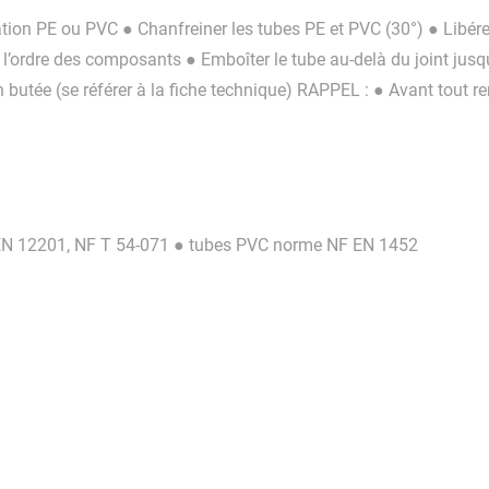
sation PE ou PVC ● Chanfreiner les tubes PE et PVC (30°) ● Libér
l’ordre des composants ● Emboîter le tube au-delà du joint jusq
 butée (se référer à la fiche technique) RAPPEL : ● Avant tout r
 EN 12201, NF T 54-071 ● tubes PVC norme NF EN 1452