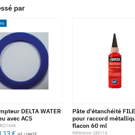
essé par
ons
ompteur DELTA WATER
Pâte d'étanchéité FIL
eu avec ACS
pour raccord métalliq
flacon 60 ml
 M021668
1,13 €
Référence: 280114
HT / UNITÉ