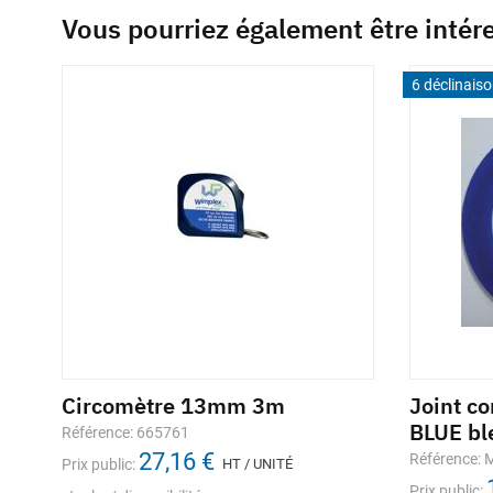
Vous pourriez également être intér
6 déclinais
Circomètre 13mm 3m
Joint c
BLUE bl
Référence: 665761
27,16 €
Référence:
Prix public:
HT / UNITÉ
Prix public: