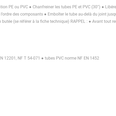
sation PE ou PVC ● Chanfreiner les tubes PE et PVC (30°) ● Libér
l’ordre des composants ● Emboîter le tube au-delà du joint jusq
 butée (se référer à la fiche technique) RAPPEL : ● Avant tout r
 EN 12201, NF T 54-071 ● tubes PVC norme NF EN 1452