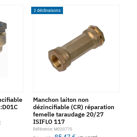
2 déclinaisons
2 d
cifiable
Manchon laiton non
Co
 :D01C
dézincifiable (CR) réparation
mâ
femelle taraudage 20/27
PV
ISIFLO 117
Réf
É
Référence: M020770
Prix