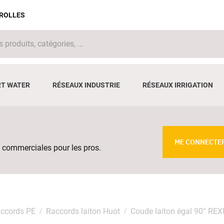
IROLLES
T WATER
RÉSEAUX INDUSTRIE
RÉSEAUX IRRIGATION
ME CONNECTE
 commerciales pour les pros.
ccords PE
Raccords laiton Huot
Coude laiton égal 90° RE