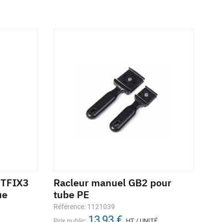
ETFIX3
Racleur manuel GB2 pour
ue
tube PE
Référence: 1121039
13,93 €
Prix public:
HT / UNITÉ