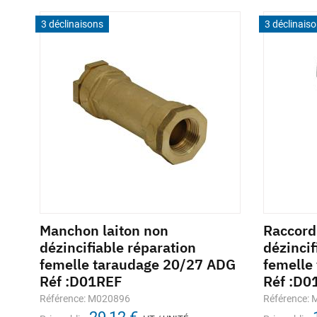
3 déclinaisons
3 déclinais
Manchon laiton non
Raccord
ur
dézincifiable réparation
dézincif
femelle taraudage 20/27 ADG
femelle
Réf :D01REF
Réf :D0
Référence: M020896
Référence: