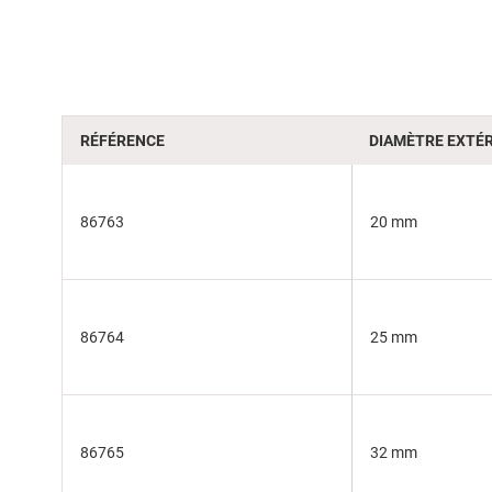
of
the
images
gallery
RÉFÉRENCE
DIAMÈTRE EXTÉR
86763
20 mm
86764
25 mm
86765
32 mm