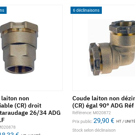
ons
6 déclinaisons
 laiton non
Coude laiton non dézin
iable (CR) droit
(CR) égal 90° ADG Réf
 taraudage 26/34 ADG
Référence: M020872
1F
29,90 €
Prix public:
HT / UNIT
 M020878
Stock selon déclinaison