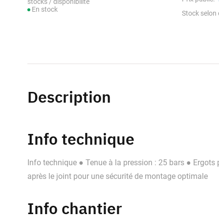
stocks / disponibilité
En stock
Stock selon 
Description
Info technique
Info technique ● Tenue à la pression : 25 bars ● Ergots
après le joint pour une sécurité de montage optimale
Info chantier