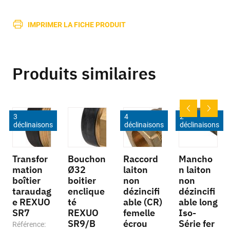
IMPRIMER LA FICHE PRODUIT
Produits similaires
3
4
2
déclinaisons
déclinaisons
déclinaisons
Transfor
Bouchon
Raccord
Mancho
mation
Ø32
laiton
n laiton
boîtier
boitier
non
non
taraudag
enclique
dézincifi
dézincifi
e REXUO
té
able (CR)
able long
SR7
REXUO
femelle
Iso-
SR9/B
écrou
Série fer
Référence: