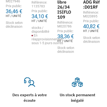
M027946
libre
ADG Réf
Référence:
Prix public:
1135783
26/34
:D01RF
36,46 €
Prix public:
ISIFLO
Référence:
34,10 €
HT / UNITÉ
109
M020895
HT / UNITÉ
Prix public:
Référence:
Stock selon
40,82 €
M020786
déclinaison
stocks /
Prix public:
HT / UNITÉ
disponibilité
En
38,36 €
Stock selon
réapprovisionnement
HT / UNITÉ
déclinaison
sous 1-5 jours ouvrés
Stock selon
déclinaison
Des experts à votre
Un stock permanent
écoute
inégalé