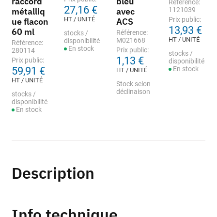
raccord
bleu
Référence:
27,16 €
métalliq
avec
1121039
HT / UNITÉ
Prix public:
ue flacon
ACS
13,93 €
60 ml
Référence:
stocks /
HT / UNITÉ
M021668
disponibilité
Référence:
En stock
Prix public:
280114
stocks /
1,13 €
Prix public:
disponibilité
59,91 €
En stock
HT / UNITÉ
HT / UNITÉ
Stock selon
déclinaison
stocks /
disponibilité
En stock
Description
Info technique