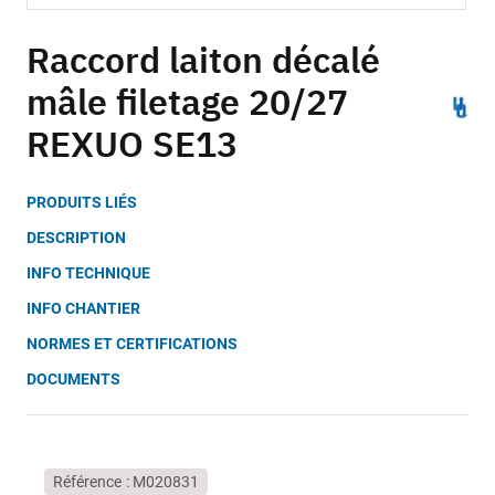
Skip
to
Raccord laiton décalé
the
mâle filetage 20/27
beginning
of
REXUO SE13
the
images
gallery
PRODUITS LIÉS
DESCRIPTION
INFO TECHNIQUE
INFO CHANTIER
NORMES ET CERTIFICATIONS
DOCUMENTS
Référence
M020831