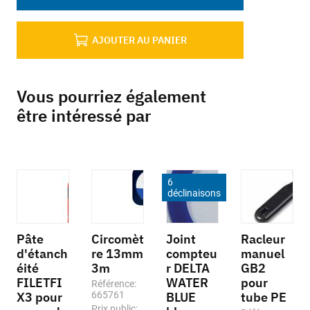
AJOUTER AU PANIER
Vous pourriez également
être intéressé par
6
déclinaisons
Pâte
Circomèt
Joint
Racleur
d'étanch
re 13mm
compteu
manuel
éité
3m
r DELTA
GB2
FILETFI
WATER
pour
Référence:
X3 pour
665761
BLUE
tube PE
Prix public: