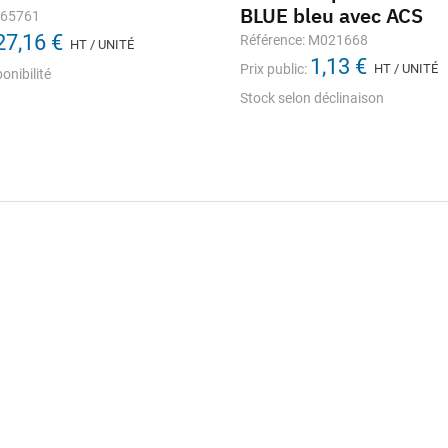
BLUE bleu avec ACS
665761
27,16 €
Référence: M021668
HT / UNITÉ
1,13 €
Prix public:
HT / UNITÉ
onibilité
Stock selon déclinaison