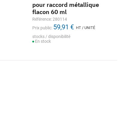
pour raccord métallique
flacon 60 ml
Référence: 280114
59,91 €
Prix public:
HT / UNITÉ
stocks / disponibilité
En stock