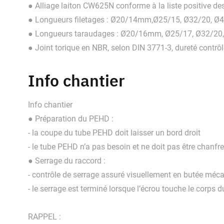
● Alliage laiton CW625N conforme à la liste positive de
● Longueurs filetages : Ø20/14mm,Ø25/15, Ø32/20, Ø
● Longueurs taraudages : Ø20/16mm, Ø25/17, Ø32/20,
● Joint torique en NBR, selon DIN 3771-3, dureté contr
Info chantier
Info chantier
● Préparation du PEHD :
- la coupe du tube PEHD doit laisser un bord droit
- le tube PEHD n’a pas besoin et ne doit pas être chanfr
● Serrage du raccord :
- contrôle de serrage assuré visuellement en butée méc
- le serrage est terminé lorsque l’écrou touche le corps 
RAPPEL :