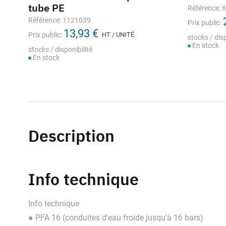
tube PE
Référence: 
Référence: 1121039
Prix public:
13,93 €
Prix public:
HT / UNITÉ
stocks / disp
En stock
stocks / disponibilité
En stock
Description
Info technique
Info technique
● PFA 16 (conduites d'eau froide jusqu'à 16 bars)