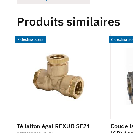
Produits similaires
7 déclinaisons
6 déclinais
Té laiton égal REXUO SE21
Coude la