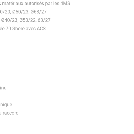
s matériaux autorisés par les 4MS
40/20, Ø50/23, Ø63/27
 Ø40/23, Ø50/22, 63/27
ôlée 70 Shore avec ACS
einé
anique
du raccord