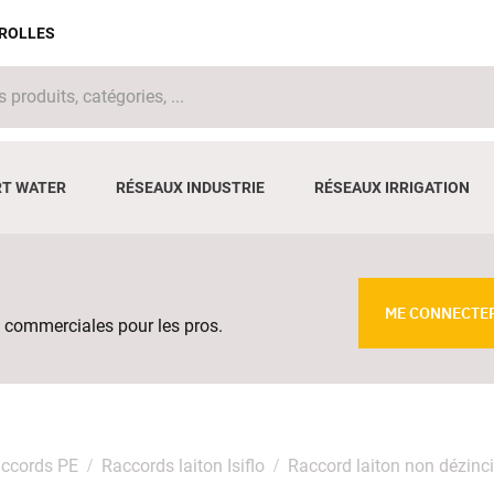
IROLLES
T WATER
RÉSEAUX INDUSTRIE
RÉSEAUX IRRIGATION
ME CONNECTE
 commerciales pour les pros.
ccords PE
Raccords laiton Isiflo
Raccord laiton non dézinc