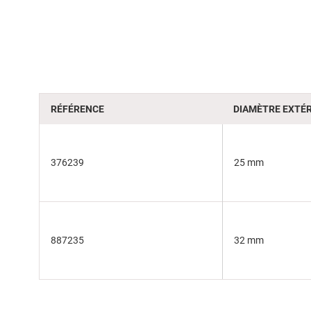
of
the
images
gallery
RÉFÉRENCE
DIAMÈTRE EXTÉR
376239
25 mm
887235
32 mm