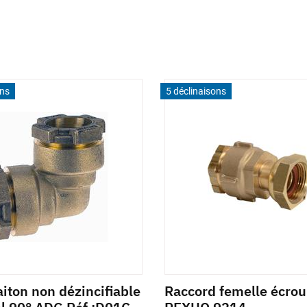
ons
5 déclinaisons
iton non dézincifiable
Raccord femelle écrou 