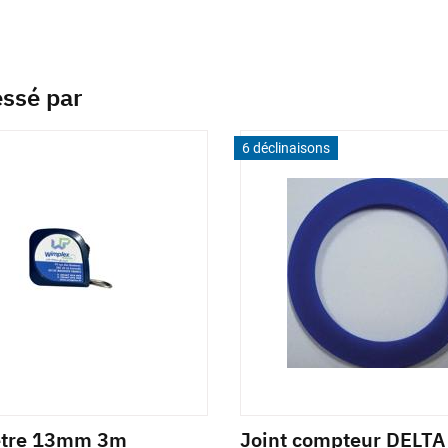
essé par
6 déclinaisons
ètre 13mm 3m
Joint compteur DELT