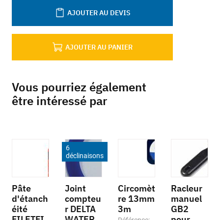
AJOUTER AU DEVIS
AJOUTER AU PANIER
Vous pourriez également
être intéressé par
6
déclinaisons
Pâte
Joint
Circomèt
Racleur
d'étanch
compteu
re 13mm
manuel
éité
r DELTA
3m
GB2
FILETFI
WATER
pour