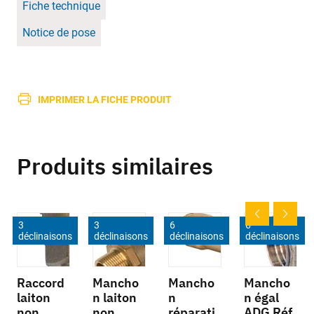
Fiche technique
Notice de pose
IMPRIMER LA FICHE PRODUIT
Produits similaires
3
3
6
6
déclinaisons
déclinaisons
déclinaisons
déclinaisons
Raccord
Mancho
Mancho
Mancho
laiton
n laiton
n
n égal
non
non
réparati
ADG Réf