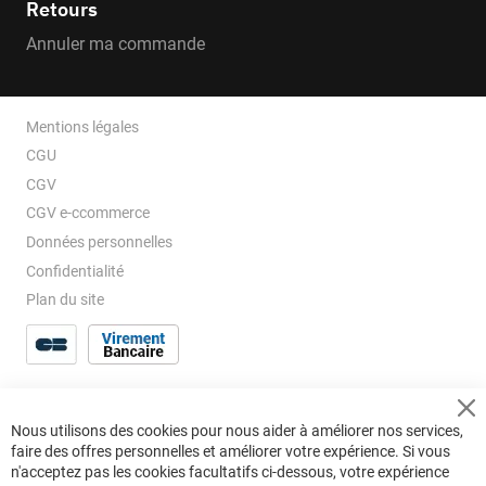
Retours
Annuler ma commande
Mentions légales
CGU
CGV
CGV e-ccommerce
Données personnelles
Confidentialité
Plan du site
Cl
Nous utilisons des cookies pour nous aider à améliorer nos services,
Co
faire des offres personnelles et améliorer votre expérience. Si vous
Ba
n'acceptez pas les cookies facultatifs ci-dessous, votre expérience