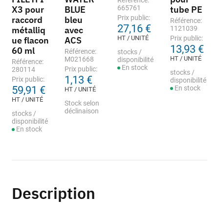
Référence:
X3 pour
BLUE
665761
tube PE
Prix public:
raccord
bleu
Référence:
27,16 €
métalliq
avec
1121039
HT / UNITÉ
Prix public:
ue flacon
ACS
13,93 €
60 ml
Référence:
stocks /
HT / UNITÉ
M021668
disponibilité
Référence:
En stock
Prix public:
280114
stocks /
1,13 €
Prix public:
disponibilité
59,91 €
En stock
HT / UNITÉ
HT / UNITÉ
Stock selon
déclinaison
stocks /
disponibilité
En stock
Description