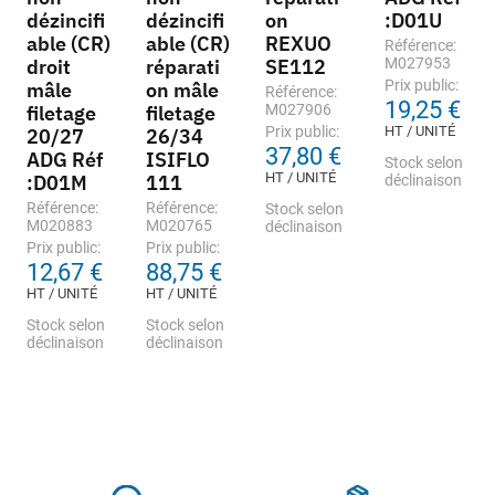
dézincifi
dézincifi
on
:D01U
able (CR)
able (CR)
REXUO
Référence:
droit
réparati
SE112
M027953
Prix public:
mâle
on mâle
Référence:
19,25 €
filetage
filetage
M027906
Prix public:
HT / UNITÉ
20/27
26/34
37,80 €
ADG Réf
ISIFLO
Stock selon
HT / UNITÉ
:D01M
111
déclinaison
Référence:
Référence:
Stock selon
M020883
M020765
déclinaison
Prix public:
Prix public:
12,67 €
88,75 €
HT / UNITÉ
HT / UNITÉ
Stock selon
Stock selon
déclinaison
déclinaison