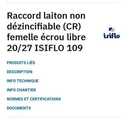
Skip
to
Raccord laiton non
the
dézincifiable (CR)
beginning
of
femelle écrou libre
the
images
20/27 ISIFLO 109
gallery
PRODUITS LIÉS
DESCRIPTION
INFO TECHNIQUE
INFO CHANTIER
NORMES ET CERTIFICATIONS
DOCUMENTS