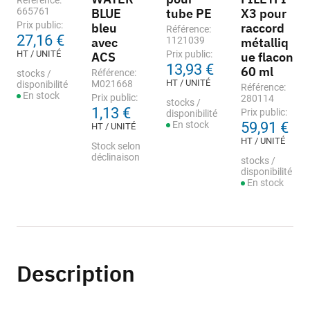
Référence:
665761
BLUE
tube PE
X3 pour
Prix public:
bleu
raccord
Référence:
27,16 €
avec
1121039
métalliq
HT / UNITÉ
Prix public:
ACS
ue flacon
13,93 €
60 ml
Référence:
stocks /
HT / UNITÉ
M021668
disponibilité
Référence:
En stock
Prix public:
280114
stocks /
1,13 €
Prix public:
disponibilité
En stock
59,91 €
HT / UNITÉ
HT / UNITÉ
Stock selon
déclinaison
stocks /
disponibilité
En stock
Description