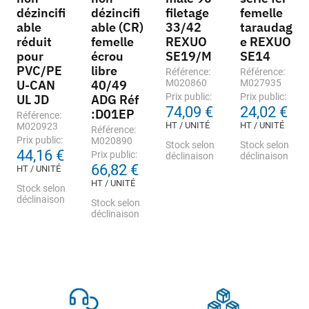
dézincifi
dézincifi
filetage
femelle
able
able (CR)
33/42
taraudag
réduit
femelle
REXUO
e REXUO
pour
écrou
SE19/M
SE14
PVC/PE
libre
Référence:
Référence:
U-CAN
40/49
M020860
M027935
Prix public:
Prix public:
UL JD
ADG Réf
74,09 €
24,02 €
:D01EP
Référence:
HT / UNITÉ
HT / UNITÉ
M020923
Référence:
Prix public:
M020890
Stock selon
Stock selon
44,16 €
Prix public:
déclinaison
déclinaison
66,82 €
HT / UNITÉ
HT / UNITÉ
Stock selon
déclinaison
Stock selon
déclinaison