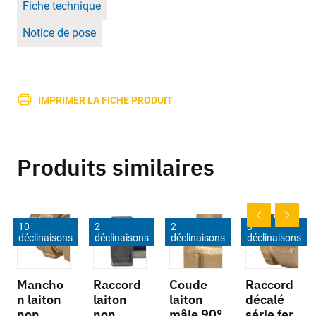
Fiche technique
Notice de pose
IMPRIMER LA FICHE PRODUIT
Produits similaires
10
2
2
3
déclinaisons
déclinaisons
déclinaisons
déclinaisons
Mancho
Raccord
Coude
Raccord
n laiton
laiton
laiton
décalé
non
non
mâle 90°
série fer