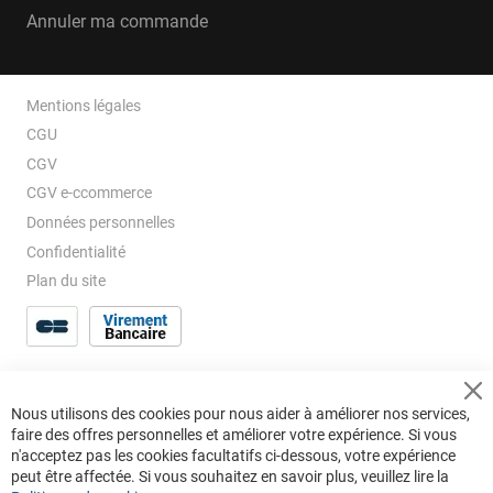
Annuler ma commande
Mentions légales
CGU
CGV
CGV e-ccommerce
Données personnelles
Confidentialité
Plan du site
Cl
Nous utilisons des cookies pour nous aider à améliorer nos services,
Co
faire des offres personnelles et améliorer votre expérience. Si vous
Ba
n'acceptez pas les cookies facultatifs ci-dessous, votre expérience
peut être affectée. Si vous souhaitez en savoir plus, veuillez lire la