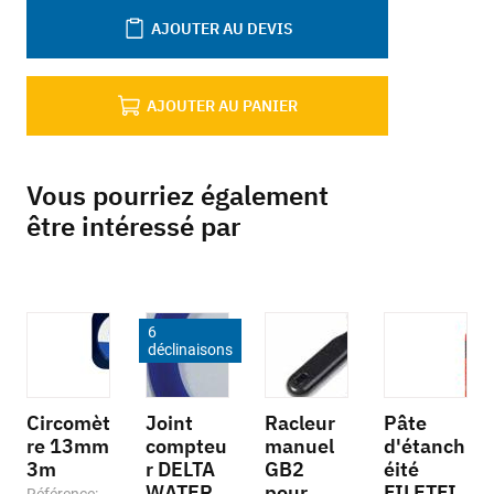
AJOUTER AU DEVIS
AJOUTER AU PANIER
Vous pourriez également
être intéressé par
6
déclinaisons
Circomèt
Joint
Racleur
Pâte
re 13mm
compteu
manuel
d'étanch
3m
r DELTA
GB2
éité
WATER
pour
FILETFI