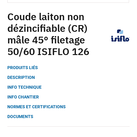
Skip
to
Coude laiton non
the
dézincifiable (CR)
beginning
of
mâle 45° filetage
the
images
50/60 ISIFLO 126
gallery
PRODUITS LIÉS
DESCRIPTION
INFO TECHNIQUE
INFO CHANTIER
NORMES ET CERTIFICATIONS
DOCUMENTS