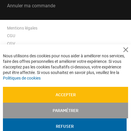
Annuler ma commande
Mentions légales
CGU
CGV
CGV e-ccommerce
Cl
Nous utilisons des cookies pour nous aider à améliorer nos services,
Co
Données personnelles
faire des offres personnelles et améliorer votre expérience. Si vous
Ba
Confidentialité
n'acceptez pas les cookies facultatifs ci-dessous, votre expérience
peut être affectée. Si vous souhaitez en savoir plus, veuillez lire la
Plan du site
Politiques de cookies
ACCEPTER
PARAMÉTRER
REFUSER