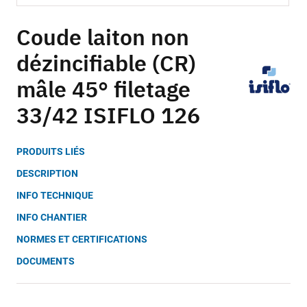
Skip
to
Coude laiton non
the
dézincifiable (CR)
beginning
of
mâle 45° filetage
the
images
33/42 ISIFLO 126
gallery
PRODUITS LIÉS
DESCRIPTION
INFO TECHNIQUE
INFO CHANTIER
NORMES ET CERTIFICATIONS
DOCUMENTS