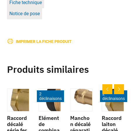
Fiche technique
Notice de pose
IMPRIMER LA FICHE PRODUIT
Produits similaires
2
2
déclinaisons
déclinaisons
Raccord
Elément
Mancho
Raccord
décalé
de
n décalé
laiton
série fer
combina
réparati
décalé