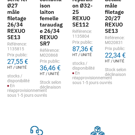
Ø27
ison
on Ø32-
mâle
mâle
laiton
25
filetage
filetage
femelle
REXUO
20/27
26/34
taraudag
SE112
REXUO
REXUO
e 26/34
SE13
Référence:
SE13
REXUO
1135804
Référence:
Prix public:
SR7
M020831
Référence:
87,36 €
Prix public:
1135815
Référence:
22,34 €
Prix public:
HT / UNITÉ
M020868
27,55 €
Prix public:
HT / UNITÉ
stocks /
36,46 €
HT / UNITÉ
disponibilité
Stock selon
En
HT / UNITÉ
déclinaison
stocks /
réapprovisionnement
disponibilité
Stock selon
sous 1-5 jours ouvrés
En
déclinaison
réapprovisionnement
sous 1-5 jours ouvrés