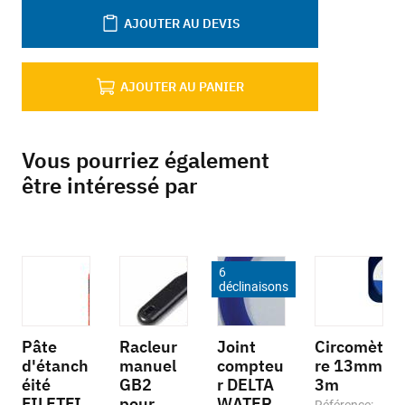
AJOUTER AU DEVIS
AJOUTER AU PANIER
Vous pourriez également
être intéressé par
6
déclinaisons
Pâte
Racleur
Joint
Circomèt
d'étanch
manuel
compteu
re 13mm
éité
GB2
r DELTA
3m
FILETFI
pour
WATER