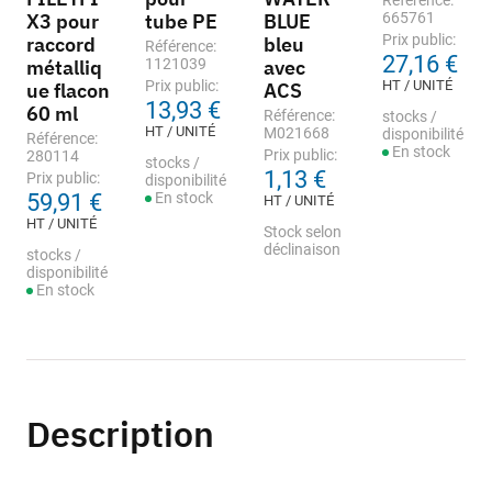
Référence:
X3 pour
tube PE
BLUE
665761
Prix public:
raccord
bleu
Référence:
27,16 €
métalliq
1121039
avec
Prix public:
HT / UNITÉ
ue flacon
ACS
13,93 €
60 ml
Référence:
stocks /
HT / UNITÉ
M021668
disponibilité
Référence:
En stock
Prix public:
280114
stocks /
1,13 €
Prix public:
disponibilité
59,91 €
En stock
HT / UNITÉ
HT / UNITÉ
Stock selon
déclinaison
stocks /
disponibilité
En stock
Description