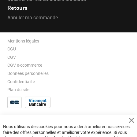
Retours
Annuler ma commande
Mentions légales
CGU
CGV
CGV e-ccommerce
Données personnelles
Confidentialité
Plan du site
Cl
Nous utilisons des cookies pour nous aider à améliorer nos services,
Co
faire des offres personnelles et améliorer votre expérience. Si vous
Ba