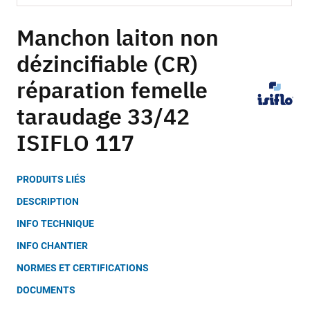
Skip
to
Manchon laiton non
the
dézincifiable (CR)
beginning
of
réparation femelle
the
images
taraudage 33/42
gallery
ISIFLO 117
PRODUITS LIÉS
DESCRIPTION
INFO TECHNIQUE
INFO CHANTIER
NORMES ET CERTIFICATIONS
DOCUMENTS