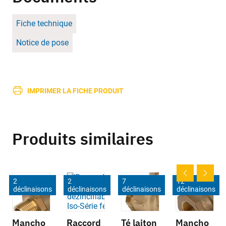
Fiche technique
Notice de pose
IMPRIMER LA FICHE PRODUIT
Produits similaires
2
2
7
12
déclinaisons
déclinaisons
déclinaisons
déclinaisons
Mancho
Raccord
Té laiton
Mancho