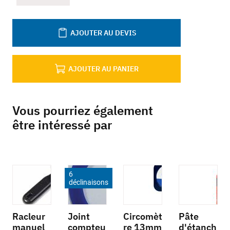
AJOUTER AU DEVIS
AJOUTER AU PANIER
Vous pourriez également
être intéressé par
6
déclinaisons
Racleur
Joint
Circomèt
Pâte
manuel
compteu
re 13mm
d'étanch