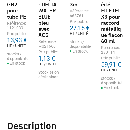
GB2
r DELTA
3m
éité
pour
WATER
FILETFI
Référence:
tube PE
BLUE
665761
X3 pour
Prix public:
bleu
raccord
Référence:
27,16 €
1121039
avec
métalliq
Prix public:
HT / UNITÉ
ACS
ue flacon
13,93 €
60 ml
Référence:
stocks /
HT / UNITÉ
M021668
disponibilité
Référence:
En stock
Prix public:
280114
stocks /
1,13 €
Prix public:
disponibilité
En stock
59,91 €
HT / UNITÉ
HT / UNITÉ
Stock selon
déclinaison
stocks /
disponibilité
En stock
Description