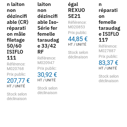
n laiton
laiton
égal
n
non
non
REXUO
réparati
dézincifi
dézincifi
SE21
on
able (CR)
able Iso-
femelle
Référence:
réparati
Série fer
M020853
taraudag
Prix public:
on mâle
femelle
e ISIFLO
44,85 €
filetage
taraudag
117
HT / UNITÉ
50/60
e 33/42
Référence:
ISIFLO
RF
M027887
Stock selon
Prix public:
111
déclinaison
Référence:
83,37 €
M020947
Référence:
Prix public:
HT / UNITÉ
M020768
30,92 €
Prix public:
Stock selon
207,77 €
HT / UNITÉ
déclinaison
HT / UNITÉ
Stock selon
déclinaison
Stock selon
déclinaison