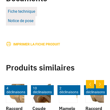
Fiche technique
Notice de pose
IMPRIMER LA FICHE PRODUIT
Produits similaires
4
10
2
3
déclinaisons
déclinaisons
déclinaisons
déclinaisons
Raccord
Coude
Mamelo
Raccord