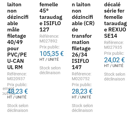
laiton
femelle
n laiton
décalé
non
45°
non
série fer
dézincifi
taraudag
dézincifi
femelle
able
e ISIFLO
able (CR)
taraudag
mâle
127
de
e REXUO
filetage
transfor
SE14
Référence:
40/49
M027892
mation
Référence:
Prix public:
pour
filetage
M027935
105,35 €
Prix public:
PVC/PE
26/34
24,02 €
HT / UNITÉ
U-CAN
ISIFLO
HT / UNITÉ
UL RM
147
Stock selon
déclinaison
Référence:
Référence:
Stock selon
M020937
M020752
déclinaison
Prix public:
Prix public:
nnement
48,23 €
28,23 €
s ouvrés
HT / UNITÉ
HT / UNITÉ
Stock selon
Stock selon
déclinaison
déclinaison