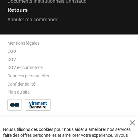
Documents institutionnels Christaud
Retours
Annuler ma commande
Mentions légales
CGU
CGV
CGV e-ccommerce
Données personnelles
Confidentialité
Plan du site
Cl
Nous utilisons des cookies pour nous aider à améliorer nos services,
Co
faire des offres personnelles et améliorer votre expérience. Si vous
Ba