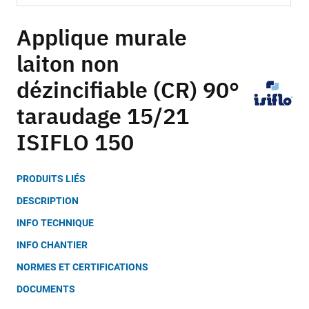
Skip
to
Applique murale
the
laiton non
beginning
of
dézincifiable (CR) 90°
the
images
taraudage 15/21
gallery
ISIFLO 150
PRODUITS LIÉS
DESCRIPTION
INFO TECHNIQUE
INFO CHANTIER
NORMES ET CERTIFICATIONS
DOCUMENTS