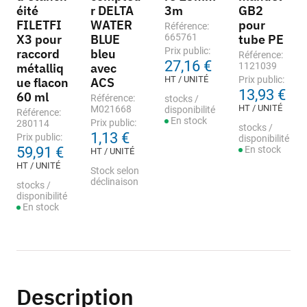
éité
r DELTA
3m
GB2
FILETFI
WATER
pour
Référence:
X3 pour
BLUE
665761
tube PE
Prix public:
raccord
bleu
Référence:
27,16 €
métalliq
avec
1121039
HT / UNITÉ
Prix public:
ue flacon
ACS
13,93 €
60 ml
Référence:
stocks /
HT / UNITÉ
M021668
disponibilité
Référence:
En stock
Prix public:
280114
stocks /
1,13 €
Prix public:
disponibilité
59,91 €
En stock
HT / UNITÉ
HT / UNITÉ
Stock selon
déclinaison
stocks /
disponibilité
En stock
Description