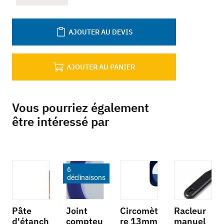
AJOUTER AU DEVIS
AJOUTER AU PANIER
Vous pourriez également
être intéressé par
6
déclinaisons
Pâte
Joint
Circomèt
Racleur
d'étanch
compteu
re 13mm
manuel