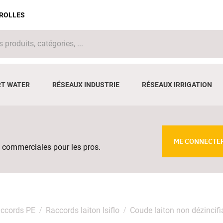
IROLLES
T WATER
RÉSEAUX INDUSTRIE
RÉSEAUX IRRIGATION
ME CONNECTE
 commerciales pour les pros.
ccords PE
Raccords laiton Isiflo
Coude laiton non dézincifi