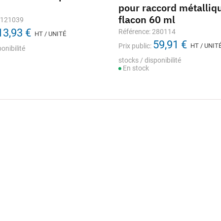
pour raccord métalliq
flacon 60 ml
1121039
13,93 €
Référence: 280114
HT / UNITÉ
59,91 €
Prix public:
HT / UNIT
onibilité
stocks / disponibilité
En stock