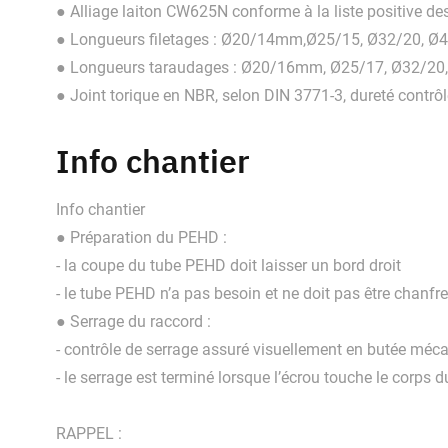
● Alliage laiton CW625N conforme à la liste positive de
● Longueurs filetages : Ø20/14mm,Ø25/15, Ø32/20, Ø
● Longueurs taraudages : Ø20/16mm, Ø25/17, Ø32/20,
● Joint torique en NBR, selon DIN 3771-3, dureté contr
Info chantier
Info chantier
● Préparation du PEHD :
- la coupe du tube PEHD doit laisser un bord droit
- le tube PEHD n’a pas besoin et ne doit pas être chanfr
● Serrage du raccord :
- contrôle de serrage assuré visuellement en butée méc
- le serrage est terminé lorsque l’écrou touche le corps 
RAPPEL :