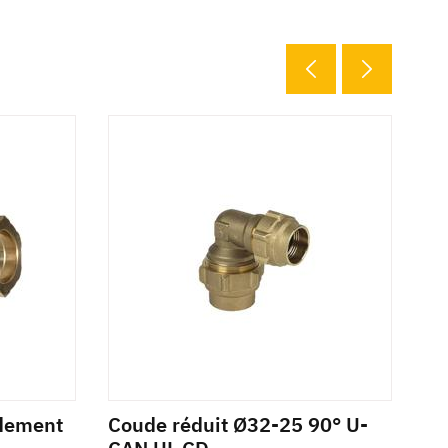
28 
rdement
Coude réduit Ø32-25 90° U-
Ra