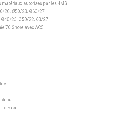
s matériaux autorisés par les 4MS
40/20, Ø50/23, Ø63/27
 Ø40/23, Ø50/22, 63/27
ôlée 70 Shore avec ACS
einé
anique
du raccord