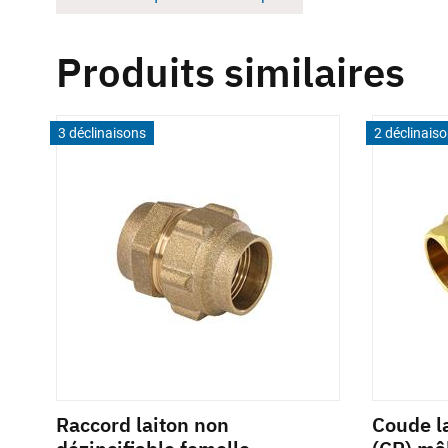
Produits similaires
3 déclinaisons
2 déclinais
-
Raccord laiton non
Coude la