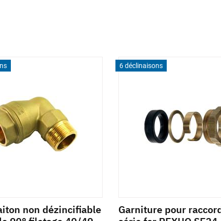
ons
6 déclinaisons
iton non dézincifiable
Garniture pour racco