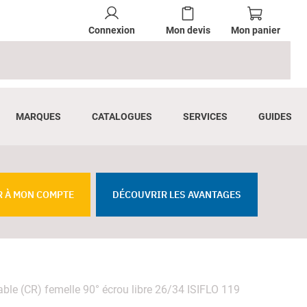
Connexion
Mon devis
Mon panier
MARQUES
CATALOGUES
SERVICES
GUIDES
R À MON COMPTE
DÉCOUVRIR LES AVANTAGES
able (CR) femelle 90° écrou libre 26/34 ISIFLO 119