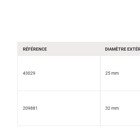
of
the
images
gallery
RÉFÉRENCE
DIAMÈTRE EXTÉR
43029
25 mm
209881
32 mm