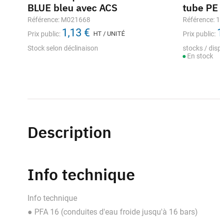
BLUE bleu avec ACS
tube PE
Référence: M021668
Référence: 
1,13 €
Prix public:
HT / UNITÉ
Prix public:
Stock selon déclinaison
stocks / disp
En stock
Description
Info technique
Info technique
● PFA 16 (conduites d'eau froide jusqu'à 16 bars)