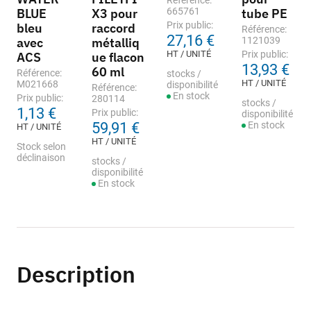
Référence:
BLUE
X3 pour
665761
tube PE
Prix public:
bleu
raccord
Référence:
27,16 €
avec
métalliq
1121039
HT / UNITÉ
Prix public:
ACS
ue flacon
13,93 €
60 ml
Référence:
stocks /
HT / UNITÉ
M021668
disponibilité
Référence:
En stock
Prix public:
280114
stocks /
1,13 €
Prix public:
disponibilité
59,91 €
En stock
HT / UNITÉ
HT / UNITÉ
Stock selon
déclinaison
stocks /
disponibilité
En stock
Description