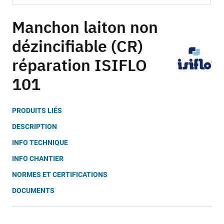
Skip
to
Manchon laiton non
the
dézincifiable (CR)
beginning
of
réparation ISIFLO
the
images
101
gallery
PRODUITS LIÉS
DESCRIPTION
INFO TECHNIQUE
INFO CHANTIER
NORMES ET CERTIFICATIONS
DOCUMENTS