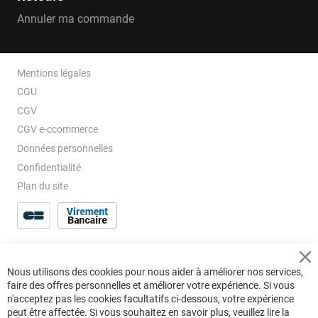
Annuler ma commande
Mentions légales
CGU
CGV
CGV e-ccommerce
Données personnelles
Confidentialité
Plan du site
Cl
Nous utilisons des cookies pour nous aider à améliorer nos services,
Co
faire des offres personnelles et améliorer votre expérience. Si vous
Ba
n'acceptez pas les cookies facultatifs ci-dessous, votre expérience
peut être affectée. Si vous souhaitez en savoir plus, veuillez lire la