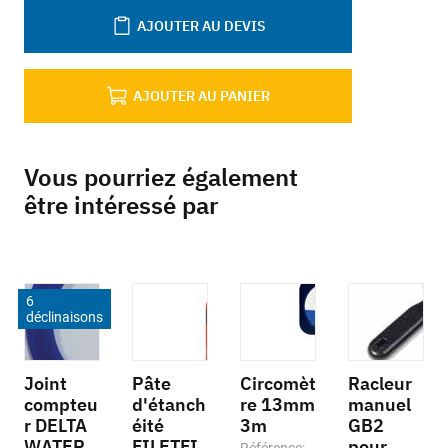
AJOUTER AU DEVIS
AJOUTER AU PANIER
Vous pourriez également
être intéressé par
6
déclinaisons
Joint
Pâte
Circomèt
Racleur
compteu
d'étanch
re 13mm
manuel
r DELTA
éité
3m
GB2
WATER
FILETFI
pour