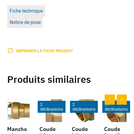
Fiche technique
Notice de pose
IMPRIMER LA FICHE PRODUIT
Produits similaires
2
2
11
déclinaisons
déclinaisons
déclinaisons
Mancho
Coude
Coude
Coude