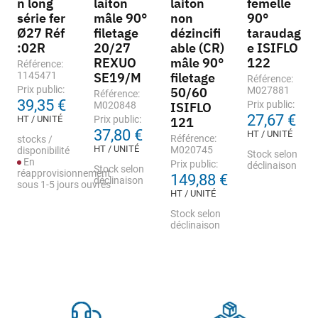
n long
laiton
laiton
femelle
série fer
mâle 90°
non
90°
Ø27 Réf
filetage
dézincifi
taraudag
:02R
20/27
able (CR)
e ISIFLO
REXUO
mâle 90°
122
Référence:
1145471
SE19/M
filetage
Référence:
Prix public:
50/60
M027881
Référence:
39,35 €
Prix public:
M020848
ISIFLO
27,67 €
HT / UNITÉ
Prix public:
121
37,80 €
HT / UNITÉ
Référence:
stocks /
HT / UNITÉ
M020745
disponibilité
Stock selon
En
Prix public:
déclinaison
Stock selon
réapprovisionnement
149,88 €
déclinaison
sous 1-5 jours ouvrés
HT / UNITÉ
Stock selon
déclinaison