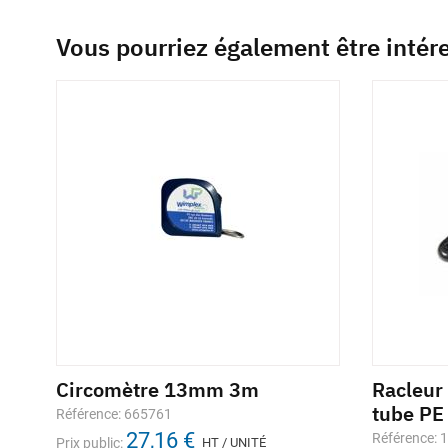
Vous pourriez également être intér
Circomètre 13mm 3m
Racleur
tube PE
Référence: 665761
27,16 €
Référence: 
Prix public:
HT / UNITÉ