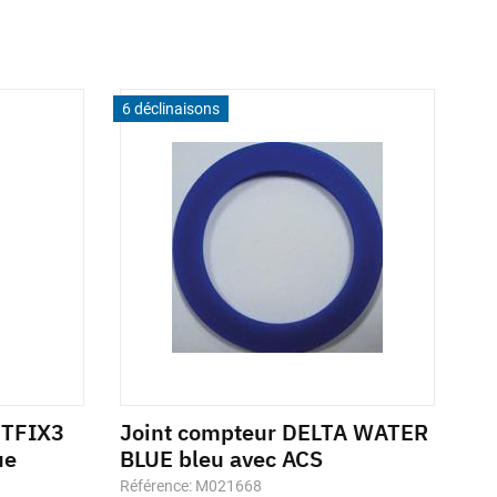
6 déclinaisons
ETFIX3
Joint compteur DELTA WATER
ue
BLUE bleu avec ACS
Référence: M021668