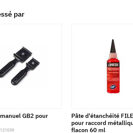
essé par
 manuel GB2 pour
Pâte d'étanchéité FIL
pour raccord métalliq
flacon 60 ml
1121039