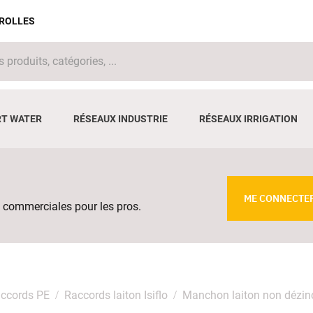
IROLLES
T WATER
RÉSEAUX INDUSTRIE
RÉSEAUX IRRIGATION
ME CONNECTE
 commerciales pour les pros.
ccords PE
Raccords laiton Isiflo
Manchon laiton non dézinci