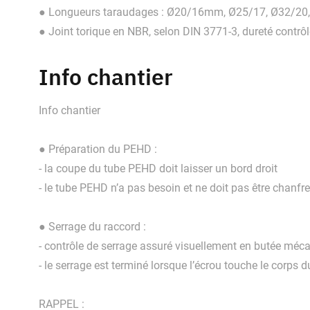
● Longueurs taraudages : Ø20/16mm, Ø25/17, Ø32/20,
● Joint torique en NBR, selon DIN 3771-3, dureté contr
Info chantier
Info chantier
● Préparation du PEHD :
- la coupe du tube PEHD doit laisser un bord droit
- le tube PEHD n’a pas besoin et ne doit pas être chanfr
● Serrage du raccord :
- contrôle de serrage assuré visuellement en butée méc
- le serrage est terminé lorsque l’écrou touche le corps 
RAPPEL :