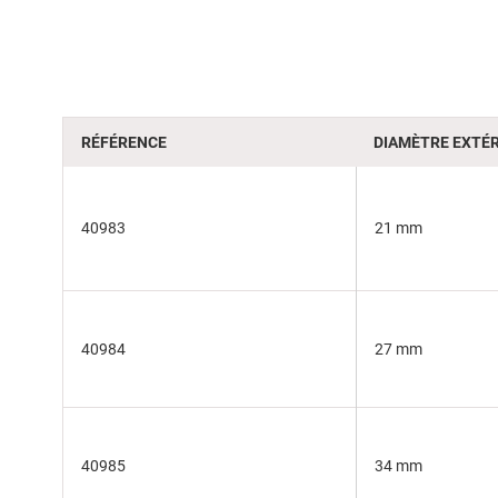
of
the
images
gallery
RÉFÉRENCE
DIAMÈTRE EXTÉR
40983
21 mm
40984
27 mm
40985
34 mm