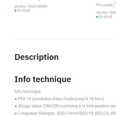
Prix public:
stocks / disponibilité
En stock
stocks / disp
En stock
Description
Info technique
Info technique
● PFA 16 (conduites d'eau froide jusqu'à 16 bars)
● Alliage laiton CW625N conforme à la liste positive de
● Longueurs filetages : Ø20/14mm,Ø25/15, Ø32/20, Ø