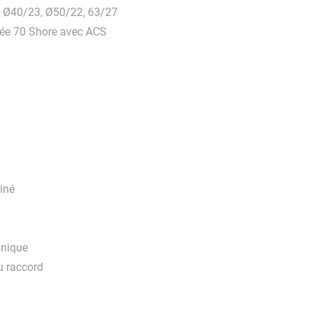
 Ø40/23, Ø50/22, 63/27
ôlée 70 Shore avec ACS
einé
anique
du raccord