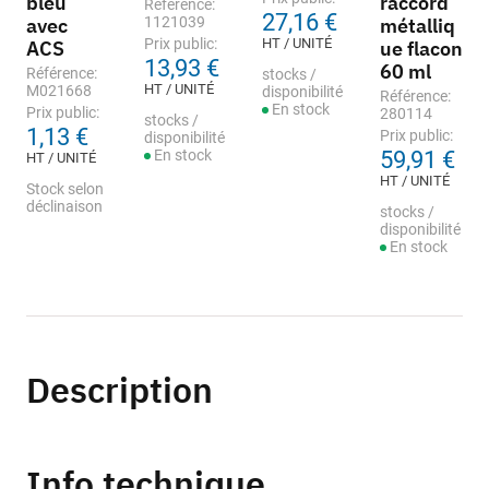
bleu
raccord
Référence:
27,16 €
avec
1121039
métalliq
Prix public:
HT / UNITÉ
ACS
ue flacon
13,93 €
60 ml
Référence:
stocks /
HT / UNITÉ
M021668
disponibilité
Référence:
En stock
Prix public:
280114
stocks /
1,13 €
Prix public:
disponibilité
En stock
59,91 €
HT / UNITÉ
HT / UNITÉ
Stock selon
déclinaison
stocks /
disponibilité
En stock
Description
Info technique