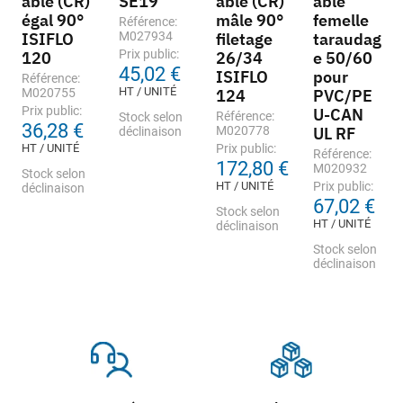
able (CR)
SE19
able (CR)
able
égal 90°
mâle 90°
femelle
Référence:
ISIFLO
M027934
filetage
taraudag
Prix public:
120
26/34
e 50/60
45,02 €
ISIFLO
pour
Référence:
HT / UNITÉ
M020755
124
PVC/PE
Prix public:
U-CAN
Référence:
Stock selon
36,28 €
M020778
UL RF
déclinaison
HT / UNITÉ
Prix public:
Référence:
172,80 €
M020932
Stock selon
HT / UNITÉ
Prix public:
déclinaison
67,02 €
Stock selon
HT / UNITÉ
déclinaison
Stock selon
déclinaison