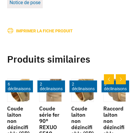
Notice de pose
IMPRIMER LA FICHE PRODUIT
Produits similaires
6
2
2
5
déclinaisons
déclinaisons
déclinaisons
déclinaisons
Coude
Coude
Coude
Raccord
laiton
série fer
laiton
laiton
non
90°
non
non
dézincifi
REXUO
dézincifi
dézincifi