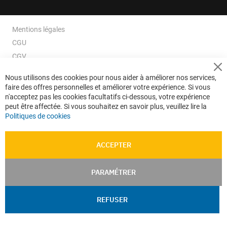
Mentions légales
CGU
CGV
CGV e-ccommerce
Cl
Nous utilisons des cookies pour nous aider à améliorer nos services,
Co
Données personnelles
faire des offres personnelles et améliorer votre expérience. Si vous
Ba
Confidentialité
n'acceptez pas les cookies facultatifs ci-dessous, votre expérience
peut être affectée. Si vous souhaitez en savoir plus, veuillez lire la
Plan du site
Politiques de cookies
ACCEPTER
PARAMÉTRER
REFUSER