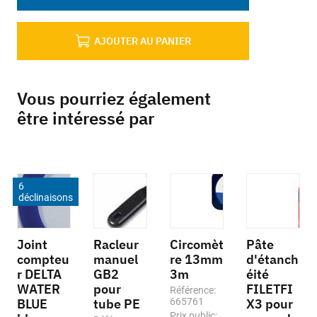
AJOUTER AU PANIER
Vous pourriez également
être intéressé par
6
déclinaisons
Joint
Racleur
Circomèt
Pâte
compteu
manuel
re 13mm
d'étanch
r DELTA
GB2
3m
éité
WATER
pour
FILETFI
Référence:
BLUE
tube PE
665761
X3 pour
Prix public: