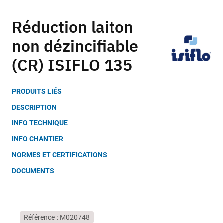
Skip
to
Réduction laiton
the
non dézincifiable
beginning
of
(CR) ISIFLO 135
the
images
gallery
PRODUITS LIÉS
DESCRIPTION
INFO TECHNIQUE
INFO CHANTIER
NORMES ET CERTIFICATIONS
DOCUMENTS
Référence
M020748