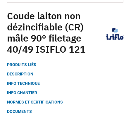
Skip
to
Coude laiton non
the
dézincifiable (CR)
beginning
of
mâle 90° filetage
the
images
40/49 ISIFLO 121
gallery
PRODUITS LIÉS
DESCRIPTION
INFO TECHNIQUE
INFO CHANTIER
NORMES ET CERTIFICATIONS
DOCUMENTS