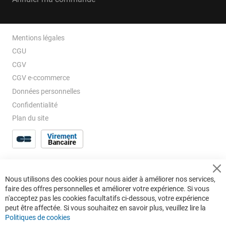
Mentions légales
CGU
CGV
CGV e-ccommerce
Données personnelles
Confidentialité
Plan du site
Cl
Nous utilisons des cookies pour nous aider à améliorer nos services,
Co
faire des offres personnelles et améliorer votre expérience. Si vous
Ba
n'acceptez pas les cookies facultatifs ci-dessous, votre expérience
peut être affectée. Si vous souhaitez en savoir plus, veuillez lire la
Politiques de cookies