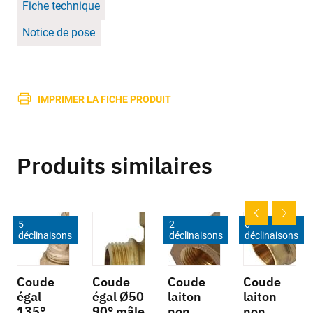
Fiche technique
Notice de pose
IMPRIMER LA FICHE PRODUIT
Produits similaires
5
2
6
déclinaisons
déclinaisons
déclinaisons
Coude
Coude
Coude
Coude
égal
égal Ø50
laiton
laiton
135°
90° mâle
non
non