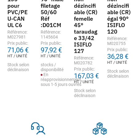
pour
filetage
dézincifi
dézincifi
PVC/PE
50/60
able (CR)
able (CR)
U-CAN
Réf
femelle
égal 90°
UL C6
:D01CM
45°
ISIFLO
taraudag
120
Référence:
Référence:
M027981
1145604
e 33/42
Référence:
Prix public:
Prix public:
ISIFLO
M020755
71,06 €
97,92 €
Prix public:
127
36,28 €
HT / UNITÉ
HT / UNITÉ
Référence:
HT / UNITÉ
M020782
Stock selon
stocks /
Prix public:
déclinaison
disponibilité
Stock selon
En
167,03 €
déclinaison
réapprovisionnement
HT / UNITÉ
sous 1-5 jours ouvrés
Stock selon
déclinaison