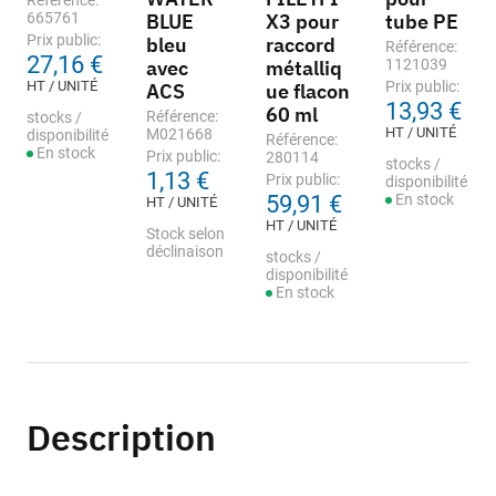
Référence:
665761
BLUE
X3 pour
tube PE
Prix public:
bleu
raccord
Référence:
27,16 €
avec
métalliq
1121039
HT / UNITÉ
Prix public:
ACS
ue flacon
13,93 €
60 ml
Référence:
stocks /
HT / UNITÉ
M021668
disponibilité
Référence:
En stock
Prix public:
280114
stocks /
1,13 €
Prix public:
disponibilité
59,91 €
En stock
HT / UNITÉ
HT / UNITÉ
Stock selon
déclinaison
stocks /
disponibilité
En stock
Description