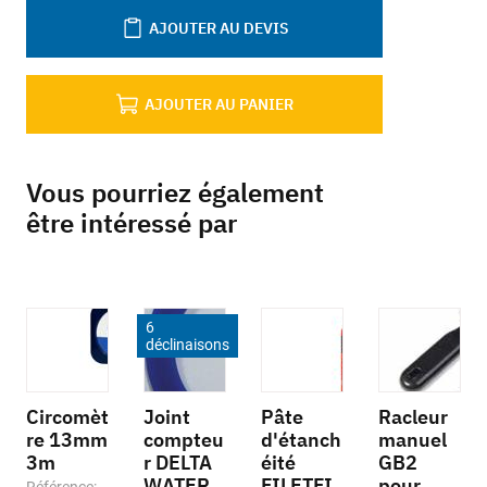
AJOUTER AU DEVIS
AJOUTER AU PANIER
Vous pourriez également
être intéressé par
6
déclinaisons
Circomèt
Joint
Pâte
Racleur
re 13mm
compteu
d'étanch
manuel
3m
r DELTA
éité
GB2
WATER
FILETFI
pour