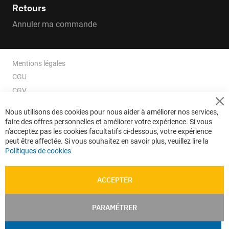
Retours
Annuler ma commande
Mentions légales
CGU
CGV
CGV e-ccommerce
Cl
Nous utilisons des cookies pour nous aider à améliorer nos services,
Co
Données personnelles
faire des offres personnelles et améliorer votre expérience. Si vous
Ba
Confidentialité
n'acceptez pas les cookies facultatifs ci-dessous, votre expérience
peut être affectée. Si vous souhaitez en savoir plus, veuillez lire la
Plan du site
Politiques de cookies
ACCEPTER
PARAMÉTRER