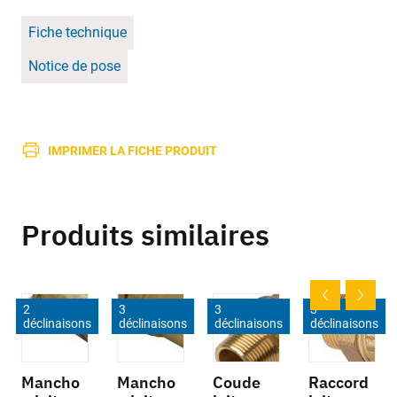
Fiche technique
Notice de pose
IMPRIMER LA FICHE PRODUIT
Produits similaires
2
3
3
3
déclinaisons
déclinaisons
déclinaisons
déclinaisons
Mancho
Mancho
Coude
Raccord