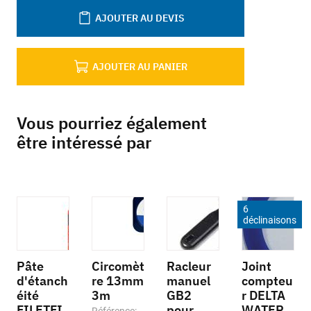
AJOUTER AU DEVIS
AJOUTER AU PANIER
Vous pourriez également
être intéressé par
6
déclinaisons
Pâte
Circomèt
Racleur
Joint
d'étanch
re 13mm
manuel
compteu
éité
3m
GB2
r DELTA
FILETFI
pour
WATER