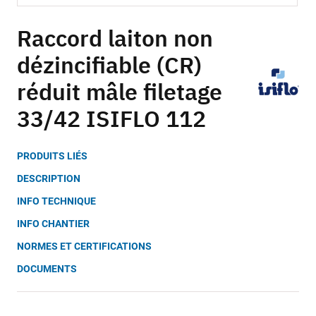
Skip
to
Raccord laiton non
the
dézincifiable (CR)
beginning
of
réduit mâle filetage
the
images
33/42 ISIFLO 112
gallery
PRODUITS LIÉS
DESCRIPTION
INFO TECHNIQUE
INFO CHANTIER
NORMES ET CERTIFICATIONS
DOCUMENTS