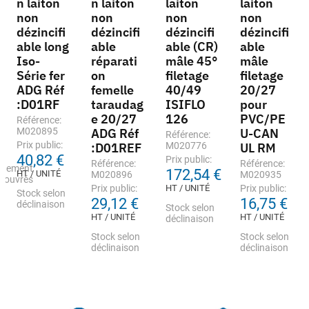
n laiton
n laiton
laiton
laiton
non
non
non
non
dézincifi
dézincifi
dézincifi
dézincifi
able long
able
able (CR)
able
Iso-
réparati
mâle 45°
mâle
Série fer
on
filetage
filetage
ADG Réf
femelle
40/49
20/27
:D01RF
taraudag
ISIFLO
pour
e 20/27
126
PVC/PE
Référence:
M020895
ADG Réf
U-CAN
Référence:
Prix public:
:D01REF
M020776
UL RM
40,82 €
Prix public:
Référence:
Référence:
nnement
172,54 €
HT / UNITÉ
M020896
M020935
s ouvrés
Prix public:
HT / UNITÉ
Prix public:
Stock selon
29,12 €
16,75 €
déclinaison
Stock selon
HT / UNITÉ
HT / UNITÉ
déclinaison
Stock selon
Stock selon
déclinaison
déclinaison