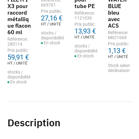
Référence:
X3 pour
665761
tube PE
BLUE
Prix public:
raccord
bleu
Référence:
27,16 €
métalliq
1121039
avec
HT / UNITÉ
Prix public:
ue flacon
ACS
13,93 €
60 ml
Référence:
stocks /
HT / UNITÉ
M021668
disponibilité
Référence:
En stock
Prix public:
280114
stocks /
1,13 €
Prix public:
disponibilité
59,91 €
En stock
HT / UNITÉ
HT / UNITÉ
Stock selon
déclinaison
stocks /
disponibilité
En stock
Description