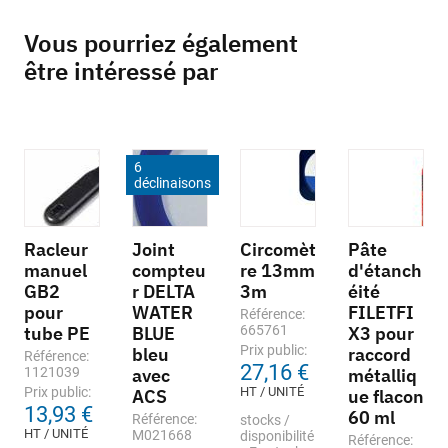
Vous pourriez également
être intéressé par
6
déclinaisons
Racleur
Joint
Circomèt
Pâte
manuel
compteu
re 13mm
d'étanch
GB2
r DELTA
3m
éité
pour
WATER
FILETFI
Référence:
tube PE
BLUE
665761
X3 pour
Prix public:
bleu
raccord
Référence:
27,16 €
1121039
avec
métalliq
Prix public:
HT / UNITÉ
ACS
ue flacon
13,93 €
60 ml
Référence:
stocks /
HT / UNITÉ
M021668
disponibilité
Référence: