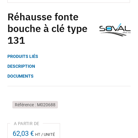
Skip
to
Réhausse fonte
the
bouche à clé type
beginning
of
131
the
images
gallery
PRODUITS LIÉS
DESCRIPTION
DOCUMENTS
Référence
M020688
62,03 €
HT / UNITÉ