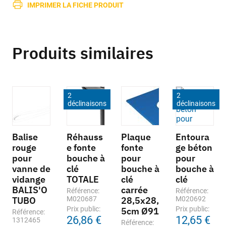
IMPRIMER LA FICHE PRODUIT
Produits similaires
2
2
déclinaisons
déclinaisons
Balise
Réhauss
Plaque
Entoura
rouge
e fonte
fonte
ge béton
pour
bouche à
pour
pour
vanne de
clé
bouche à
bouche à
vidange
TOTALE
clé
clé
BALIS'O
carrée
Référence:
Référence:
TUBO
M020687
28,5x28,
M020692
Prix public:
Prix public:
5cm Ø91
Référence:
26,86 €
12,65 €
1312465
Référence: