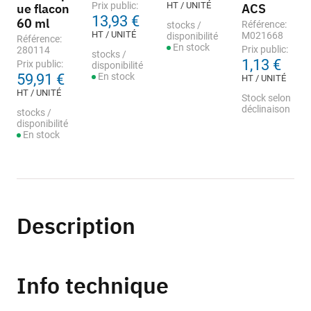
Prix public:
HT / UNITÉ
ue flacon
ACS
13,93 €
60 ml
Référence:
stocks /
HT / UNITÉ
M021668
disponibilité
Référence:
En stock
Prix public:
280114
stocks /
1,13 €
Prix public:
disponibilité
59,91 €
En stock
HT / UNITÉ
HT / UNITÉ
Stock selon
déclinaison
stocks /
disponibilité
En stock
Description
Info technique