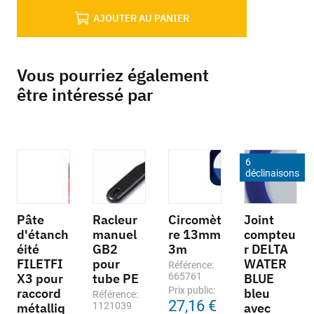
AJOUTER AU PANIER
Vous pourriez également
être intéressé par
6
déclinaisons
Pâte
Racleur
Circomèt
Joint
d'étanch
manuel
re 13mm
compteu
éité
GB2
3m
r DELTA
FILETFI
pour
WATER
Référence:
X3 pour
tube PE
665761
BLUE
Prix public:
raccord
bleu
Référence:
27,16 €
métalliq
1121039
avec