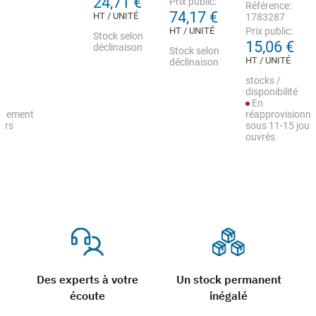
24,71 €
Prix public:
Référence:
74,17 €
HT / UNITÉ
1783287
HT / UNITÉ
Prix public:
Stock selon
15,06 €
déclinaison
Stock selon
HT / UNITÉ
déclinaison
stocks /
disponibilité
En
nnement
réapprovisionn
urs
sous 11-15 jour
ouvrés
Des experts à votre
Un stock permanent
écoute
inégalé