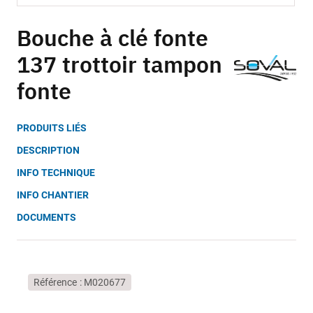
Skip
to
Bouche à clé fonte
the
137 trottoir tampon
beginning
of
fonte
the
images
gallery
PRODUITS LIÉS
DESCRIPTION
INFO TECHNIQUE
INFO CHANTIER
DOCUMENTS
Référence
M020677