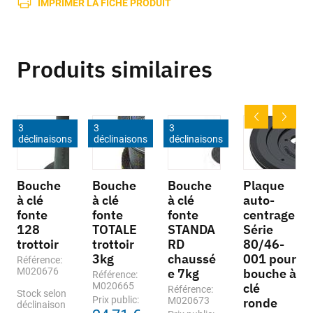
IMPRIMER LA FICHE PRODUIT
Produits similaires
3
3
3
déclinaisons
déclinaisons
déclinaisons
Bouche
Bouche
Bouche
Plaque
à clé
à clé
à clé
auto-
fonte
fonte
fonte
centrage
128
TOTALE
STANDA
Série
trottoir
trottoir
RD
80/46-
3kg
chaussé
001 pour
Référence:
M020676
e 7kg
bouche à
Référence:
M020665
clé
Référence:
Stock selon
Prix public:
M020673
ronde
déclinaison