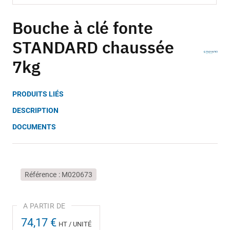
Skip
to
Bouche à clé fonte
the
STANDARD chaussée
beginning
of
7kg
the
images
gallery
PRODUITS LIÉS
DESCRIPTION
DOCUMENTS
Référence
M020673
74,17 €
HT / UNITÉ