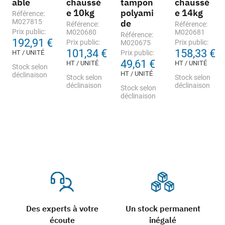
able
chaussé
tampon
chaussé
e 10kg
polyami
e 14kg
Référence:
M027815
de
Référence:
Référence:
Prix public:
M020680
M020681
Référence:
192,91 €
Prix public:
Prix public:
M020675
101,34 €
158,33 €
HT / UNITÉ
Prix public:
49,61 €
HT / UNITÉ
HT / UNITÉ
Stock selon
HT / UNITÉ
déclinaison
Stock selon
Stock selon
déclinaison
déclinaison
Stock selon
déclinaison
Des experts à votre
Un stock permanent
écoute
inégalé