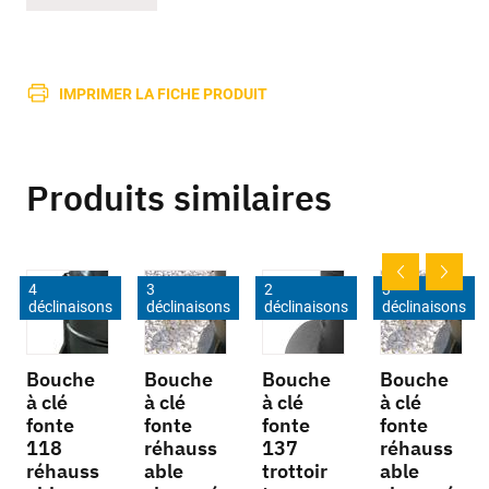
IMPRIMER LA FICHE PRODUIT
Produits similaires
4
3
2
3
déclinaisons
déclinaisons
déclinaisons
déclinaisons
Bouche
Bouche
Bouche
Bouche
à clé
à clé
à clé
à clé
fonte
fonte
fonte
fonte
118
réhauss
137
réhauss
réhauss
able
trottoir
able