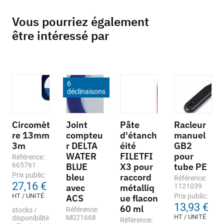
Vous pourriez également
être intéressé par
6
déclinaisons
Circomèt
Joint
Pâte
Racleur
re 13mm
compteu
d'étanch
manuel
3m
r DELTA
éité
GB2
WATER
FILETFI
pour
Référence:
665761
BLUE
X3 pour
tube PE
Prix public:
bleu
raccord
Référence:
27,16 €
avec
métalliq
1121039
HT / UNITÉ
Prix public:
ACS
ue flacon
13,93 €
60 ml
Référence:
stocks /
HT / UNITÉ
M021668
disponibilité
Référence: