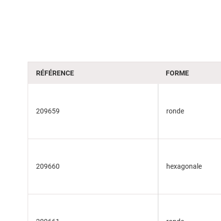
beginning
of
the
images
gallery
RÉFÉRENCE
FORME
209659
ronde
209660
hexagonale