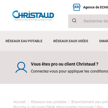
Agence de ECH
RÉSEAUX EAU POTABLE
RÉSEAUX EAUX USÉES
SMAR
Vous êtes pro ou client Christaud ?
Connectez-vous pour appliquer les conditions
Accueil
Réseaux eau potable
Branchement eau pot
Bouche à clé fonte PAVA réhaussable chaussée 19kg