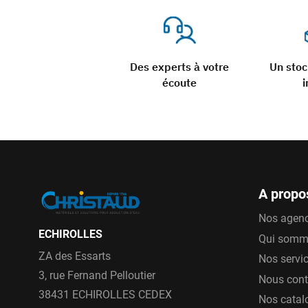
Des experts à votre
Un sto
écoute
i
A propo
Nos agen
ECHIROLLES
Qui somm
ZA des Essarts
Nos servi
3, rue Fernand Pelloutier
Nous cont
38431 ECHIROLLES CEDEX
Nos catal