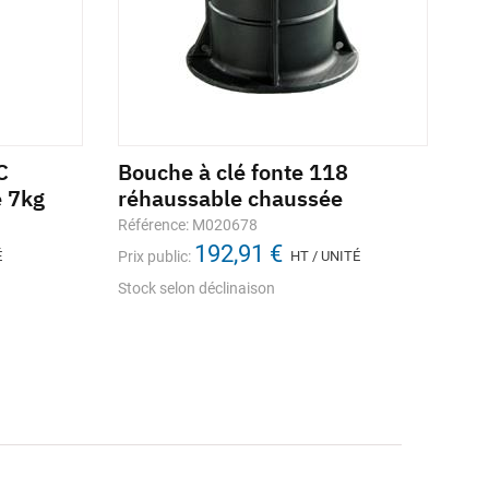
C
Bouche à clé fonte 118
Bo
e 7kg
réhaussable chaussée
FU
ch
Référence: M020678
192,91 €
Réf
É
Prix public:
HT / UNITÉ
Prix
Stock selon déclinaison
Sto