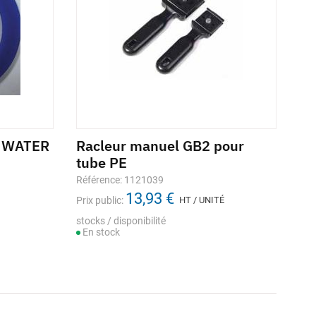
A WATER
Racleur manuel GB2 pour
tube PE
Référence: 1121039
13,93 €
Prix public:
HT / UNITÉ
stocks / disponibilité
En stock