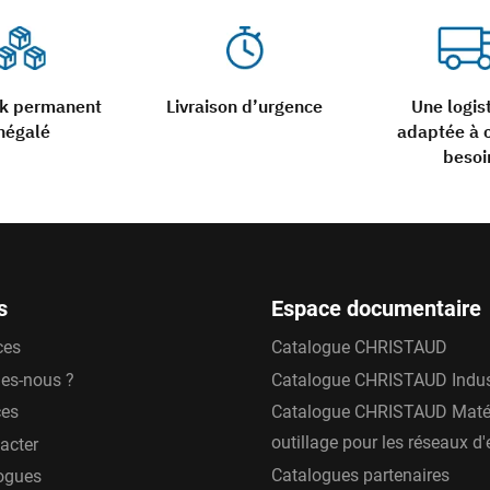
ck permanent
Livraison d’urgence
Une logis
négalé
adaptée à 
besoi
s
Espace documentaire
ces
Catalogue CHRISTAUD
es-nous ?
Catalogue CHRISTAUD Indus
ces
Catalogue CHRISTAUD Matér
outillage pour les réseaux d
acter
Catalogues partenaires
ogues