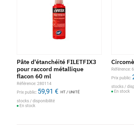
Pâte d'étanchéité FILETFIX3
Circom
pour raccord métallique
Référence: 
flacon 60 ml
Prix public:
Référence: 280114
stocks / disp
59,91 €
En stock
Prix public:
HT / UNITÉ
stocks / disponibilité
En stock