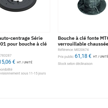
auto-centrage Série
Bouche à clé fonte MT
01 pour bouche à clé
verrouillable chaussé
Référence: M020674
61,18 €
1783287
Prix public:
HT / UNIT
15,06 €
HT / UNITÉ
Stock selon déclinaison
onibilité
visionnement sous 11-15 jours