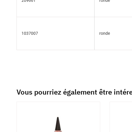
209661
ronde
1037007
ronde
Vous pourriez également être intér