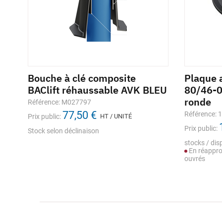
Bouche à clé composite
Plaque 
BAClift réhaussable AVK BLEU
80/46-0
ronde
Référence: M027797
77,50 €
Référence: 
Prix public:
HT / UNITÉ
Prix public:
Stock selon déclinaison
stocks / disp
En réappro
ouvrés