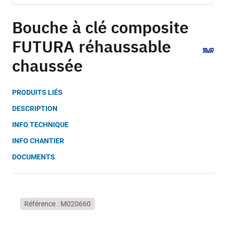
Skip
to
Bouche à clé composite
the
FUTURA réhaussable
beginning
of
chaussée
the
images
gallery
PRODUITS LIÉS
DESCRIPTION
INFO TECHNIQUE
INFO CHANTIER
DOCUMENTS
Référence
M020660