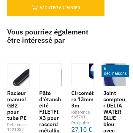
AJOUTER AU PANIER
Vous pourriez également
être intéressé par
6
déclinaisons
Racleur
Pâte
Circomèt
Joint
manuel
d'étanch
re 13mm
compteu
GB2
éité
3m
r DELTA
pour
FILETFI
WATER
Référence:
tube PE
X3 pour
665761
BLUE
Prix public:
raccord
bleu
Référence:
27,16 €
1121039
métalliq
avec