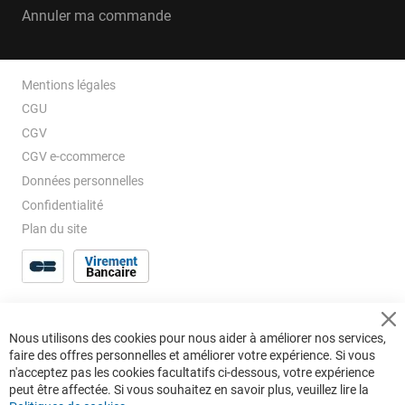
Annuler ma commande
Mentions légales
CGU
CGV
CGV e-ccommerce
Données personnelles
Confidentialité
Plan du site
Cl
Nous utilisons des cookies pour nous aider à améliorer nos services,
Co
faire des offres personnelles et améliorer votre expérience. Si vous
Ba
n'acceptez pas les cookies facultatifs ci-dessous, votre expérience
peut être affectée. Si vous souhaitez en savoir plus, veuillez lire la