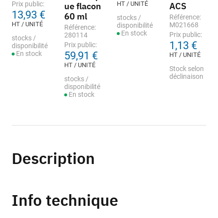
Prix public:
HT / UNITÉ
ue flacon
ACS
13,93 €
60 ml
Référence:
stocks /
HT / UNITÉ
M021668
disponibilité
Référence:
En stock
Prix public:
280114
stocks /
1,13 €
Prix public:
disponibilité
En stock
59,91 €
HT / UNITÉ
HT / UNITÉ
Stock selon
déclinaison
stocks /
disponibilité
En stock
Description
Info technique