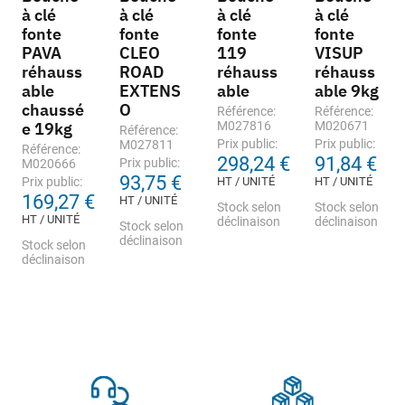
à clé
à clé
à clé
à clé
fonte
fonte
fonte
fonte
PAVA
CLEO
119
VISUP
réhauss
ROAD
réhauss
réhauss
able
EXTENS
able
able 9kg
chaussé
O
Référence:
Référence:
e 19kg
M027816
M020671
Référence:
Prix public:
Prix public:
M027811
Référence:
298,24 €
91,84 €
Prix public:
M020666
93,75 €
Prix public:
HT / UNITÉ
HT / UNITÉ
169,27 €
HT / UNITÉ
Stock selon
Stock selon
HT / UNITÉ
déclinaison
déclinaison
Stock selon
déclinaison
Stock selon
déclinaison