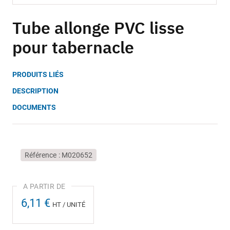
Skip
to
Tube allonge PVC lisse
the
pour tabernacle
beginning
of
the
PRODUITS LIÉS
images
gallery
DESCRIPTION
DOCUMENTS
Référence
M020652
6,11 €
HT / UNITÉ