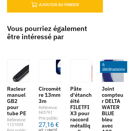
AJOUTER AU PANIER
Vous pourriez également
être intéressé par
6
déclinaisons
Racleur
Circomèt
Pâte
Joint
manuel
re 13mm
d'étanch
compteu
GB2
3m
éité
r DELTA
pour
FILETFI
WATER
Référence:
tube PE
665761
X3 pour
BLUE
Prix public:
raccord
bleu
Référence:
27,16 €
1121039
métalliq
avec
Prix public:
HT / UNITÉ