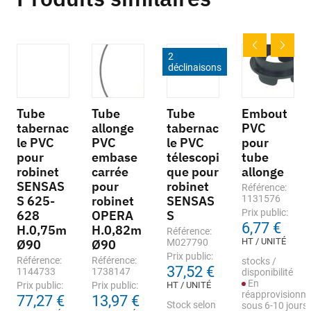
2
déclinaisons
Tube
Tube
Tube
Embout
tabernac
allonge
tabernac
PVC
le PVC
PVC
le PVC
pour
pour
embase
télescopi
tube
robinet
carrée
que pour
allonge
SENSAS
pour
robinet
Référence:
S 625-
robinet
SENSAS
1131576
Prix public:
628
OPERA
S
6,77 €
H.0,75m
H.0,82m
Référence:
HT / UNITÉ
Ø90
Ø90
M027790
Prix public:
Référence:
Référence:
stocks /
37,52 €
1144733
1738147
disponibilité
En
Prix public:
Prix public:
HT / UNITÉ
réapprovisionn
77,27 €
13,97 €
Stock selon
sous 6-10 jours