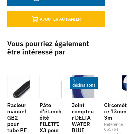
AJOUTER AU PANIER
Vous pourriez également
être intéressé par
6
déclinaisons
Racleur
Pâte
Joint
Circomèt
manuel
d'étanch
compteu
re 13mm
GB2
éité
r DELTA
3m
pour
FILETFI
WATER
Référence:
tube PE
X3 pour
BLUE
665761