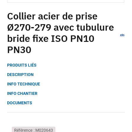
Skip
to
Collier acier de prise
the
Ø270-279 avec tubulure
beginning
of
bride fixe ISO PN10
the
images
PN30
gallery
PRODUITS LIÉS
DESCRIPTION
INFO TECHNIQUE
INFO CHANTIER
DOCUMENTS
Référence
M020643