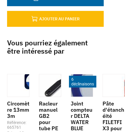
AJOUTER AU PANIER
Vous pourriez également
être intéressé par
6
déclinaisons
Circomèt
Racleur
Joint
Pâte
re 13mm
manuel
compteu
d'étanch
3m
GB2
r DELTA
éité
pour
WATER
FILETFI
Référence:
665761
tube PE
BLUE
X3 pour