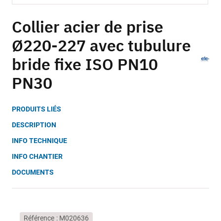
Skip
to
Collier acier de prise
the
Ø220-227 avec tubulure
beginning
of
bride fixe ISO PN10
the
images
PN30
gallery
PRODUITS LIÉS
DESCRIPTION
INFO TECHNIQUE
INFO CHANTIER
DOCUMENTS
Référence
M020636