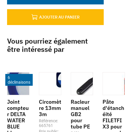
AJOUTER AU PANIER
Vous pourriez également
être intéressé par
6
déclinaisons
Joint
Circomèt
Racleur
Pâte
compteu
re 13mm
manuel
d'étanch
r DELTA
3m
GB2
éité
WATER
pour
FILETFI
Référence:
BLUE
665761
tube PE
X3 pour
Prix public: