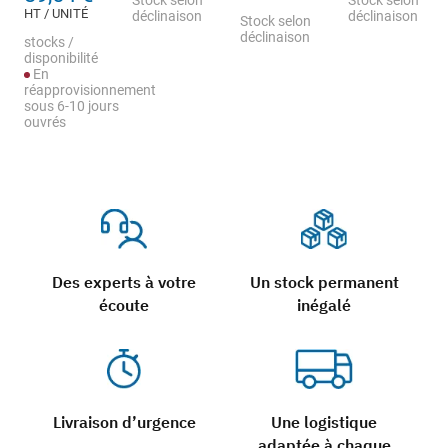
Stock selon
Stock selon
HT / UNITÉ
déclinaison
déclinaison
Stock selon
déclinaison
stocks /
disponibilité
En
réapprovisionnement
sous 6-10 jours
ouvrés
Des experts à votre
Un stock permanent
écoute
inégalé
Livraison d’urgence
Une logistique
adaptée à chaque