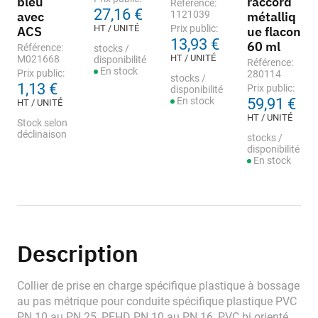
bleu
raccord
Référence:
27,16 €
avec
1121039
métalliq
HT / UNITÉ
Prix public:
ACS
ue flacon
13,93 €
60 ml
Référence:
stocks /
HT / UNITÉ
M021668
disponibilité
Référence:
En stock
Prix public:
280114
stocks /
1,13 €
Prix public:
disponibilité
En stock
59,91 €
HT / UNITÉ
HT / UNITÉ
Stock selon
déclinaison
stocks /
disponibilité
En stock
Description
Collier de prise en charge spécifique plastique à bossage
au pas métrique pour conduite spécifique plastique PVC
PN 10 au PN 25, PEHD PN 10 au PN 16, PVC bi orienté