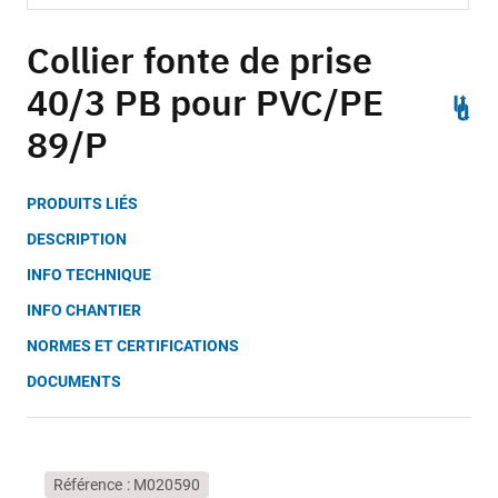
Skip
to
Collier fonte de prise
the
40/3 PB pour PVC/PE
beginning
of
89/P
the
images
gallery
PRODUITS LIÉS
DESCRIPTION
INFO TECHNIQUE
INFO CHANTIER
NORMES ET CERTIFICATIONS
DOCUMENTS
Référence
M020590