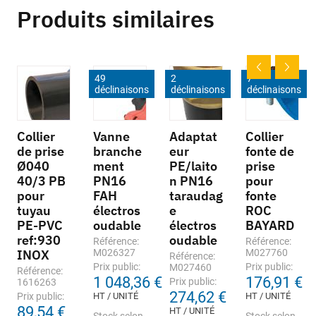
Produits similaires
49
2
7
déclinaisons
déclinaisons
déclinaisons
Collier
Vanne
Adaptat
Collier
de prise
branche
eur
fonte de
Ø040
ment
PE/laito
prise
40/3 PB
PN16
n PN16
pour
pour
FAH
taraudag
fonte
tuyau
électros
e
ROC
PE-PVC
oudable
électros
BAYARD
ref:930
oudable
Référence:
Référence:
INOX
M026327
M027760
Référence:
Prix public:
Prix public:
M027460
Référence:
1 048,36 €
176,91 €
Prix public:
1616263
274,62 €
Prix public:
HT / UNITÉ
HT / UNITÉ
89,54 €
HT / UNITÉ